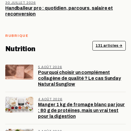
30 JUILLET 2026
Handballeur pro : quotidien, parcours, salaire et
reconversion
RUBRIQUE
131 articles →
Nutrition
5 AOÛT 2026
Pourquoi choisir un complément
collagène de qualité ? Le cas Sunday
Natural Sunglow
4 AOÛT 2026
Manger 1 kg de fromage blanc par jour
: 80 g de protéines, mais un vrai test
pour la digestion