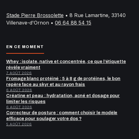
Stade Pierre Brossolette
•
8 Rue Lamartine, 33140
Villenave-d'Ornon
•
06 64 88 54 15
EN CE MOMENT
Whey : isolate, native et concentrée, ce que l’étiquette
révèle vraiment
7 AOÛT 2026
Fromage blanc protéiné : 5 à 8 g de protéines, le bon
repère face au skyr et au rayon frais
6 AOÛT 2026
Créatine et peau : hydratation, acné et dosage pour
limiter les risques
6 AOÛT 2026
Correcteur de posture : comment choisir le modèle
efficace pour soulager votre dos ?
5 AOÛT 2026