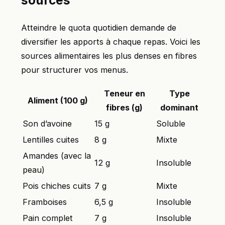
sources
Atteindre le quota quotidien demande de
diversifier les apports à chaque repas. Voici les
sources alimentaires les plus denses en fibres
pour structurer vos menus.
Teneur en
Type
Aliment (100 g)
fibres (g)
dominant
Son d’avoine
15 g
Soluble
Lentilles cuites
8 g
Mixte
Amandes (avec la
12 g
Insoluble
peau)
Pois chiches cuits
7 g
Mixte
Framboises
6,5 g
Insoluble
Pain complet
7 g
Insoluble