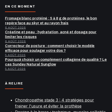
EN CE MOMENT
Fromage blanc protéiné : 5 à 8 g de protéines, le bon
repère face au skyr et au rayon frais
6 AOÛT 2026
Créatine et peau : hydratation, acné et dosage pour
limiter les risques
6 AOÛT 2026
Correcteur de posture : comment choisir le modèle
efficace pour soulager votre dos ?
5 AOÛT 2026
Pourquoi choisir un complément collagène de qualité ? Le
cas Sunday Natural Sunglow
5 AOÛT 2026
À RELIRE
Chondropathie stade 3 : 4 stratégies pour
freiner l'usure et éviter la prothèse
Rowing à la barre : technique, muscles sollicités