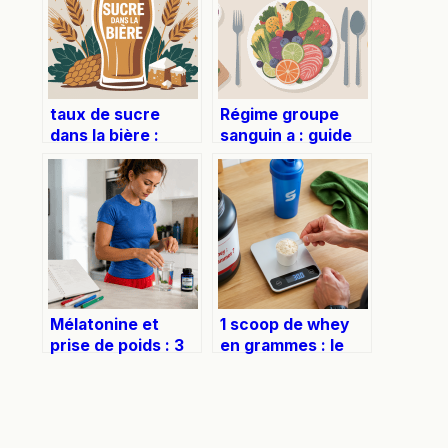
taux de sucre
Régime groupe
dans la bière :
sanguin a : guide
chiffres, impacts
pratique + pdf à
et choix malins
télécharger
Mélatonine et
1 scoop de whey
prise de poids : 3
en grammes : le
mécanismes
guide pour un
hormonaux pour
dosage précis
comprendre ses
effets réels