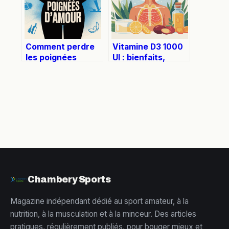
Comment perdre
Vitamine D3 1000
les poignées
UI : bienfaits,
d’amour
dosage et
efficacement et
précautions à
durablement
connaître
Chambery Sports
Magazine indépendant dédié au sport amateur, à la
nutrition, à la musculation et à la minceur. Des articles
pratiques, régulièrement publiés, pour bouger mieux et