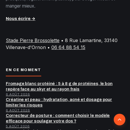
manger mieux.
Nous écrire →
Stade Pierre Brossolette
•
8 Rue Lamartine, 33140
Villenave-d'Ornon
•
06 64 88 54 15
EN CE MOMENT
Fromage blanc protéiné : 5 à 8 g de protéines, le bon
repère face au skyr et au rayon frais
6 AOÛT 2026
Créatine et peau : hydratation, acné et dosage pour
limiter les risques
6 AOÛT 2026
Correcteur de posture : comment choisir le modèle
Retour
efficace pour soulager votre dos ?
5 AOÛT 2026