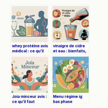
whey protéine avis
vinaigre de cidre
médical : ce qu’il
et eau : bienfaits,
faut vraiment
usages et
savoir
précautions
Joia minceur avis :
Menu régime ig
ce qu’il faut
bas phase
vraiment savoir
offensive : guide