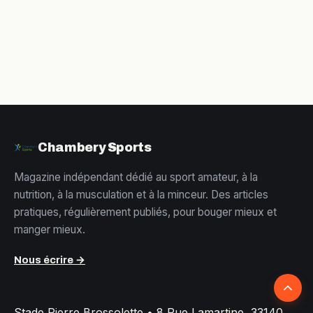
avant d’acheter
pratique et idées
de menus
Chambery Sports
Magazine indépendant dédié au sport amateur, à la
nutrition, à la musculation et à la minceur. Des articles
pratiques, régulièrement publiés, pour bouger mieux et
manger mieux.
Nous écrire →
Retour
Stade Pierre Brossolette
•
8 Rue Lamartine, 33140