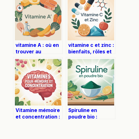
vitamine A : où en
vitamine c et zinc :
trouver au
bienfaits, rôles et
quotidien et
modes de prise
comment bien la
expliqués
couvrir
Vitamine mémoire
Spiruline en
et concentration :
poudre bio :
lesquelles choisir
bienfaits, usages
pour être plus
et conseils pour
performant
bien la choisir