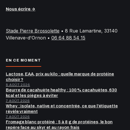
Nous écrire →
Stade Pierre Brossolette
•
8 Rue Lamartine, 33140
Villenave-d'Ornon
•
06 64 88 54 15
EN CE MOMENT
Lactose, EAA, prix au kilo : quelle marque de protéine
choisir ?
8 AOÛT 2026
Beurre de cacahuète healthy : 100 % cacahuètes, 630
kcal et les pièges à éviter
7 AOÛT 2026
Whey : isolate, native et concentrée, ce que l’étiquette
révèle vraiment
7 AOÛT 2026
Fromage blanc protéiné : 5 à 8 g de protéines, le bon
repère face au skyr et au rayon frais