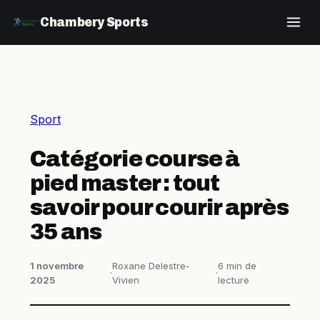
Chambery Sports
Sport
Catégorie course à
pied master : tout
savoir pour courir après
35 ans
1 novembre
Roxane Delestre-
6 min de
·
·
2025
Vivien
lecture