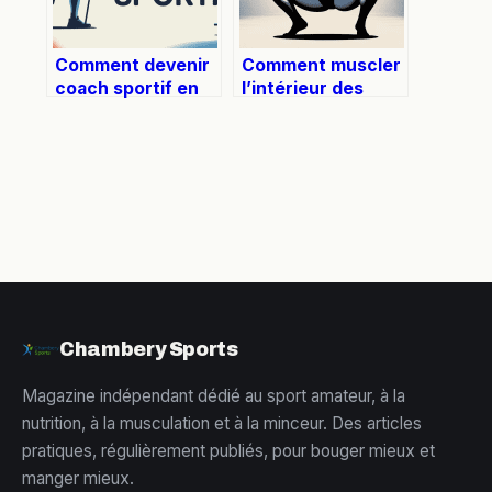
Comment devenir
Comment muscler
coach sportif en
l’intérieur des
France : guide
cuisses
2024 réaliste et
efficacement et
motivant
sans risque
Chambery Sports
Magazine indépendant dédié au sport amateur, à la
nutrition, à la musculation et à la minceur. Des articles
pratiques, régulièrement publiés, pour bouger mieux et
manger mieux.