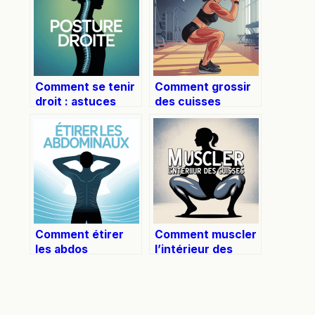
Comment se tenir
Comment grossir
droit : astuces
des cuisses
concrètes pour
efficacement et
adopter une
durablement
posture saine
Comment étirer
Comment muscler
les abdos
l’intérieur des
efficacement sans
cuisses
se blesser
efficacement et
sans risque