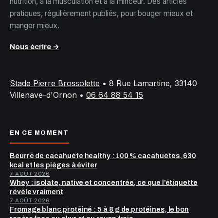
nutrition, à la musculation et à la minceur. Des articles
pratiques, régulièrement publiés, pour bouger mieux et
manger mieux.
Nous écrire →
Stade Pierre Brossolette
•
8 Rue Lamartine, 33140
Villenave-d'Ornon
•
06 64 88 54 15
EN CE MOMENT
Beurre de cacahuète healthy : 100 % cacahuètes, 630
kcal et les pièges à éviter
7 AOÛT 2026
Whey : isolate, native et concentrée, ce que l’étiquette
révèle vraiment
7 AOÛT 2026
Fromage blanc protéiné : 5 à 8 g de protéines, le bon