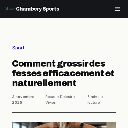
Chambery Sports
Sport
Comment grossir des
fesses efficacement et
naturellement
3 novembre
Roxane Delestre-
6 min de
·
·
2025
Vivien
lecture