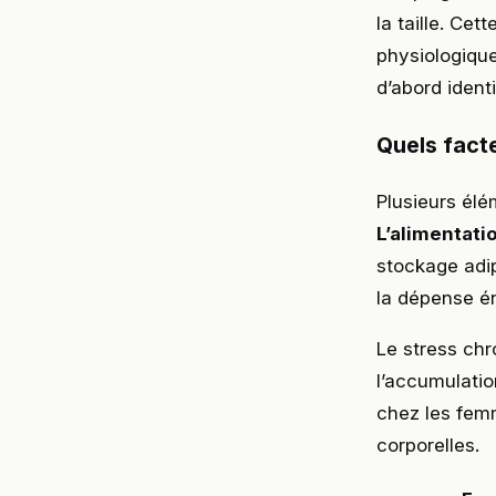
la taille. Ce
physiologique
d’abord ident
Quels fact
Plusieurs élé
L’alimentati
stockage adip
la dépense é
Le stress chr
l’accumulati
chez les femm
corporelles.