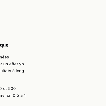
ique
gnées
r un effet yo-
ultats à long
00 et 500
nviron 0,5 à 1