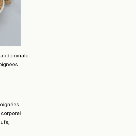
 abdominale.
poignées
poignées
 corporel
ufs,