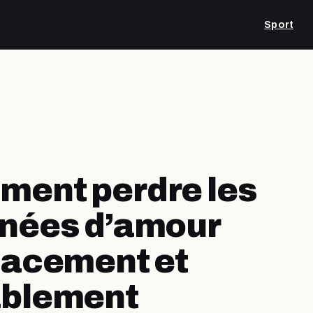
Sport
ent perdre les
nées d’amour
cacement et
ablement