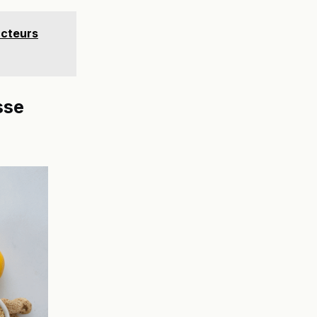
acteurs
sse