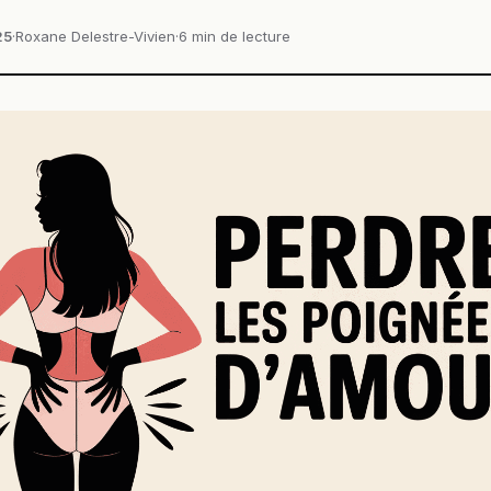
25
·
Roxane Delestre-Vivien
·
6 min de lecture