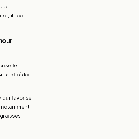
urs
t, il faut
mour
rise le
sme et réduit
 qui favorise
, notamment
 graisses