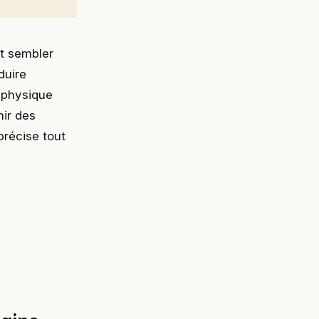
t sembler
duire
é physique
ir des
précise tout