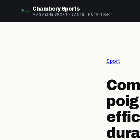
Chambery Sports
MAGAZINE SPORT · SANTÉ · NUTRITION
Sport
Comm
poig
effi
dur