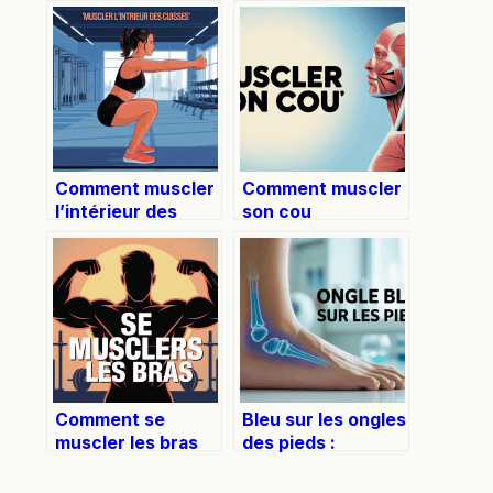
Comment muscler
Comment muscler
l’intérieur des
son cou
cuisses
efficacement et
efficacement et
en toute sécurité
durablement
Comment se
Bleu sur les ongles
muscler les bras
des pieds :
efficacement :
causes,
guide complet et
traitement et