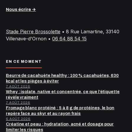
Nous écrire →
Stade Pierre Brossolette
•
8 Rue Lamartine, 33140
Villenave-d'Ornon
•
06 64 88 54 15
EN CE MOMENT
Beurre de cacahuète healthy : 100 % cacahuètes, 630
kcal et les pièges à éviter
7 AOÛT 2026
Whey : isolate, native et concentrée, ce que l’étiquette
révèle vraiment
7 AOÛT 2026
Fromage blanc protéiné : 5 à 8 g de protéines, le bon
repère face au skyr et au rayon frais
6 AOÛT 2026
Créatine et peau : hydratation, acné et dosage pour
limiter les risques