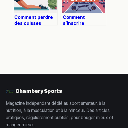
Comment perdre
Comment
des cuisses
s’inscrire
efficacement et
facilement chez
durablement
Basic-Fit en 2024
Chambery Sports
Magazine indépendant dédié au sport amateur, à la
nutrition, à la musculation et à la minceur. Des articles
pratiques, régulièrement publiés, pour bouger mieux et
manger mieux.