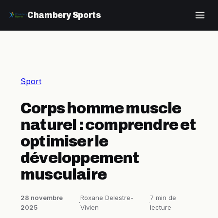
Chambery Sports
Sport
Corps homme muscle
naturel : comprendre et
optimiser le
développement
musculaire
28 novembre
Roxane Delestre-
7 min de
·
·
2025
Vivien
lecture