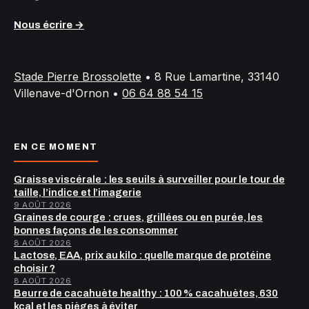
Nous écrire →
Stade Pierre Brossolette
•
8 Rue Lamartine, 33140
Villenave-d'Ornon
•
06 64 88 54 15
EN CE MOMENT
Graisse viscérale : les seuils à surveiller pour le tour de
taille, l’indice et l’imagerie
9 AOÛT 2026
Graines de courge : crues, grillées ou en purée, les
bonnes façons de les consommer
8 AOÛT 2026
Lactose, EAA, prix au kilo : quelle marque de protéine
choisir ?
8 AOÛT 2026
Beurre de cacahuète healthy : 100 % cacahuètes, 630
kcal et les pièges à éviter