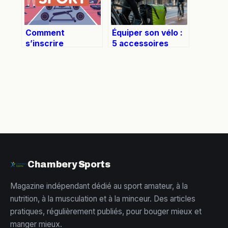
Comment
Équiper son vélo :
s’inscrire
5 accessoires
facilement chez
indispensables
Basic-Fit en 2024
pour gagner en
sécurité, confort
et autonomie
Chambery Sports
Magazine indépendant dédié au sport amateur, à la
nutrition, à la musculation et à la minceur. Des articles
pratiques, régulièrement publiés, pour bouger mieux et
manger mieux.