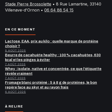
Stade Pierre Brossolette
•
8 Rue Lamartine, 33140
Villenave-d'Ornon
•
06 64 88 54 15
EN CE MOMENT
Lactose, EAA, prix au kilo : quelle marque de protéine
choisir ?
8 AOÛT 2026
Beurre de cacahuète healthy : 100 % cacahuètes, 630
kcal et les pièges à éviter
7 AOÛT 2026
Whey : isolate, native et concentrée, ce que l’étiquette
révèle vraiment
7 AOÛT 2026
Fromage blanc protéiné : 5 à 8 g de protéines, le bon
repère face au skyr et au rayon frais
6 AOÛT 2026
À RELIRE