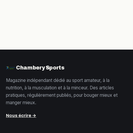
d’amour
dosage et
efficacement et
précautions à
durablement
connaître
Chambery Sports
Magazine indépendant dédié au sport amateur, à la
nutrition, à la musculation et à la minceur. Des articles
pratiques, régulièrement publiés, pour bouger mieux et
manger mieux.
Nous écrire →