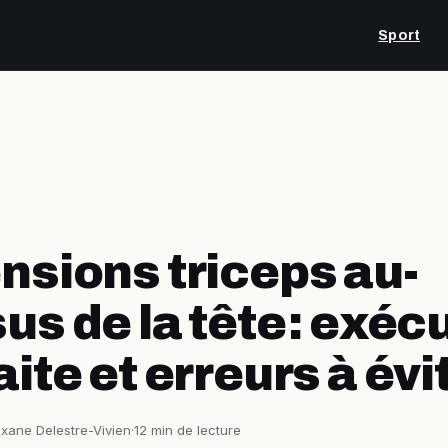
Sport
nsions triceps au-
us de la tête : exéc
aite et erreurs à évi
xane Delestre-Vivien
·
12 min de lecture