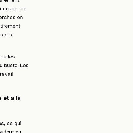
étirement
u coude, ce
herches en
étirement
per le
ge les
du buste. Les
ravail
 et à la
ps, ce qui
te tout au