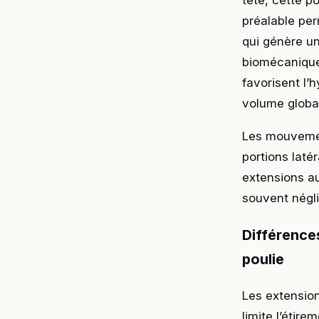
tête, cette p
préalable per
qui génère un
biomécanique
favorisent l’
volume global
Les mouvemen
portions laté
extensions au
souvent négl
Différences
poulie
Les extension
limite l’étir