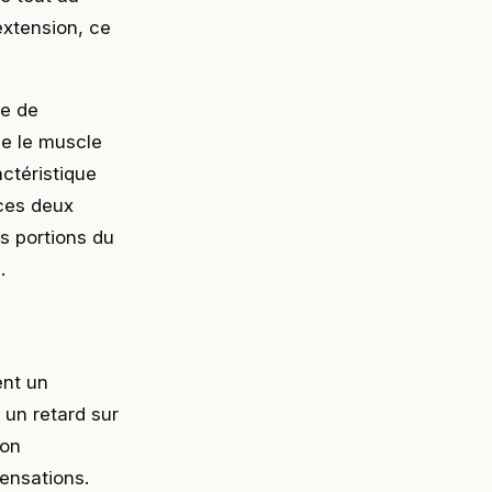
extension, ce
be de
ue le muscle
ctéristique
 ces deux
s portions du
.
ent un
un retard sur
ion
sensations.