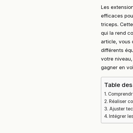
Les extension
efficaces pou
triceps. Cett
qui la rend 
article, vou
différents é
votre niveau
gagner en vol
Table des
Comprendre 
Réaliser co
Ajuster te
Intégrer l