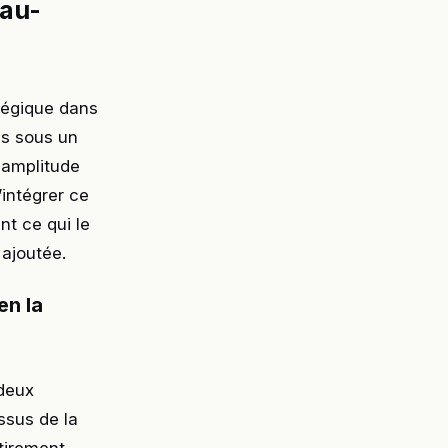
 au-
tégique dans
ps sous un
e amplitude
’intégrer ce
t ce qui le
 ajoutée.
en la
 deux
ssus de la