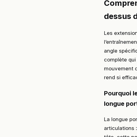
Comprend
dessus d
Les extension
l’entraînemen
angle spécifi
complète qui 
mouvement da
rend si effica
Pourquoi le
longue port
La longue por
articulations