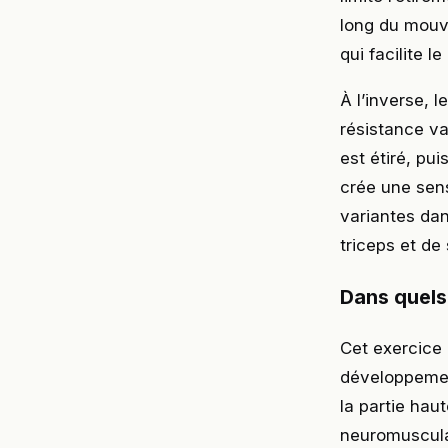
long du mouve
qui facilite le
À l’inverse, 
résistance va
est étiré, pu
crée une sens
variantes da
triceps et de
Dans quels 
Cet exercice 
développemen
la partie haut
neuromusculai