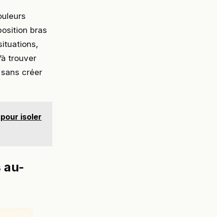
ouleurs
osition bras
ituations,
’à trouver
e sans créer
pour isoler
 au-