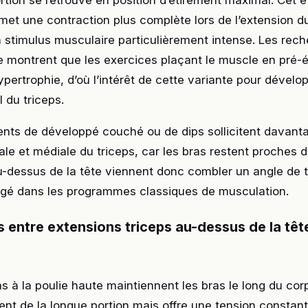
ortion se retrouve en position d’étirement maximal. Cet 
met une contraction plus complète lors de l’extension d
 stimulus musculaire particulièrement intense. Les rec
 montrent que les exercices plaçant le muscle en pré-
hypertrophie, d’où l’intérêt de cette variante pour dévelop
 du triceps.
ts de développé couché ou de dips sollicitent davanta
rale et médiale du triceps, car les bras restent proches 
-dessus de la tête viennent donc combler un angle de t
igé dans les programmes classiques de musculation.
 entre extensions triceps au-dessus de la tête
s à la poulie haute maintiennent les bras le long du cor
ement de la longue portion mais offre une tension constan