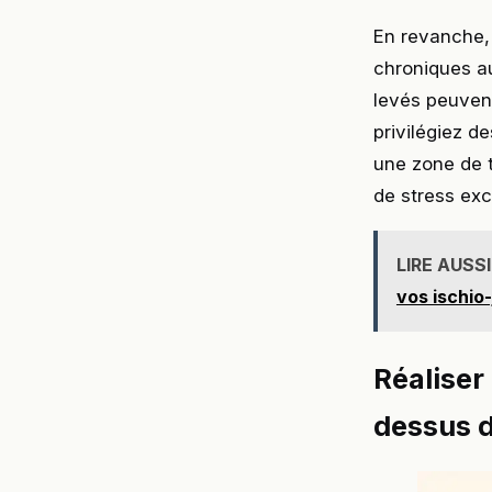
En revanche, 
chroniques au
levés peuvent
privilégiez d
une zone de t
de stress exc
LIRE AUSSI
vos ischio
Réaliser
dessus d