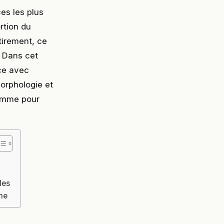
es les plus
ortion du
étirement, ce
 Dans cet
ce avec
orphologie et
ramme pour
les
mme