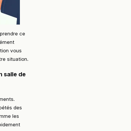
mprendre ce
cément
ction vous
e situation.
 salle de
ements.
épétés des
comme les
apidement