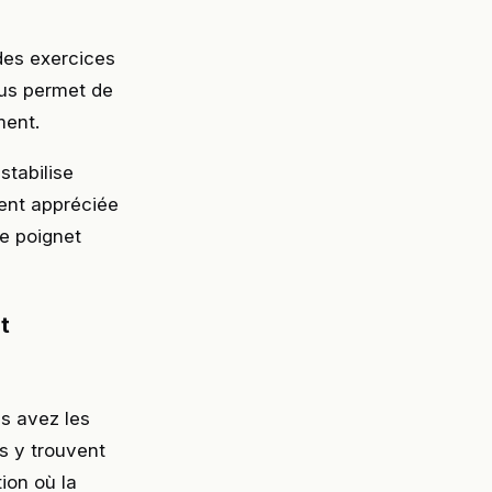
 des exercices
ous permet de
ment.
stabilise
ment appréciée
le poignet
t
us avez les
s y trouvent
ion où la