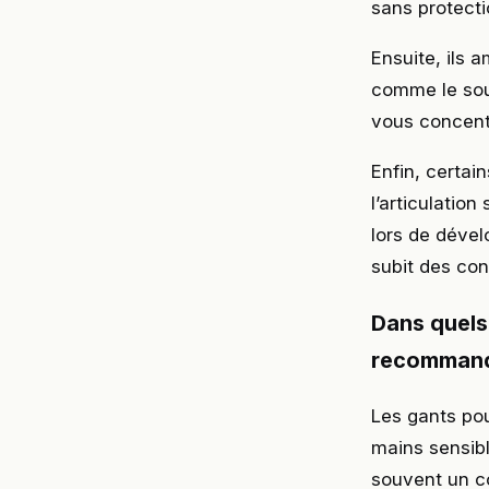
sans protecti
Ensuite, ils 
comme le sou
vous concentr
Enfin, certai
l’articulatio
lors de dével
subit des con
Dans quels
recommand
Les gants pou
mains sensibl
souvent un c