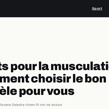
Sport
s pour la musculati
ent choisir le bon
le pour vous
Roxane Delestre-Vivien
·
10 min de lecture