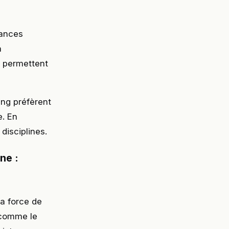
éances
a
s permettent
ing préfèrent
e. En
disciplines.
ne :
a force de
 comme le