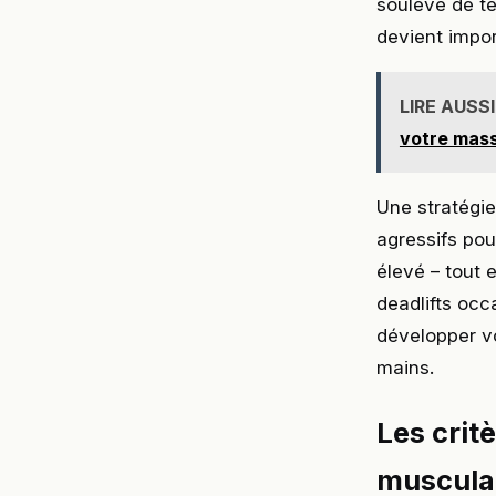
soulevé de te
devient impor
LIRE AUSSI
votre mas
Une stratégie
agressifs pou
élevé – tout 
deadlifts occ
développer vo
mains.
Les crit
muscula