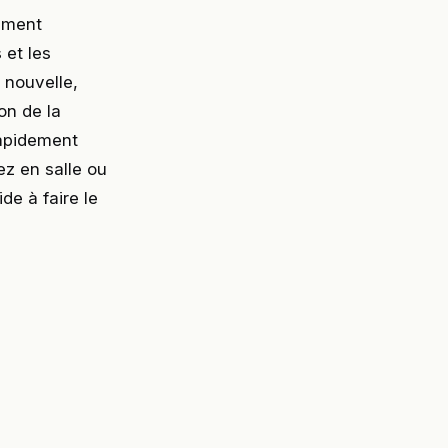
iment
 et les
 nouvelle,
on de la
rapidement
ez en salle ou
de à faire le