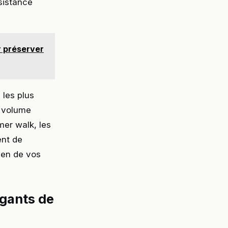
ssistance
r préserver
 les plus
à volume
mer walk, les
ent de
ien de vos
 gants de