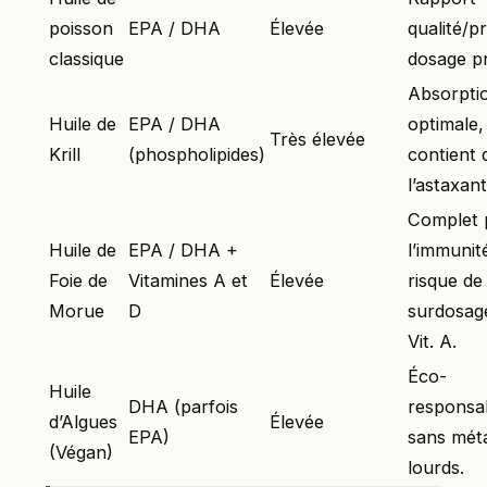
poisson
EPA / DHA
Élevée
qualité/pr
classique
dosage pr
Absorpti
Huile de
EPA / DHA
optimale,
Très élevée
Krill
(phospholipides)
contient 
l’astaxant
Complet 
Huile de
EPA / DHA +
l’immunit
Foie de
Vitamines A et
Élevée
risque de
Morue
D
surdosag
Vit. A.
Éco-
Huile
DHA (parfois
responsa
d’Algues
Élevée
EPA)
sans mét
(Végan)
lourds.