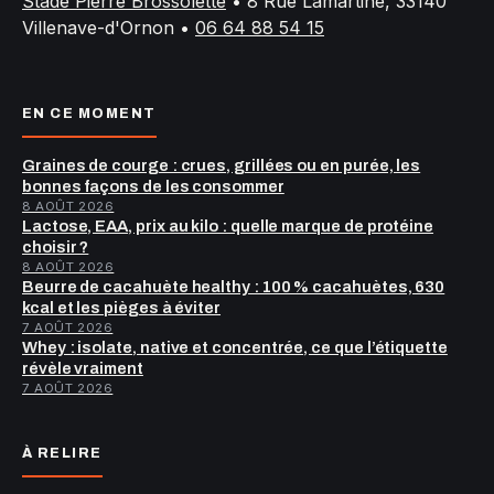
Stade Pierre Brossolette
•
8 Rue Lamartine, 33140
Villenave-d'Ornon
•
06 64 88 54 15
EN CE MOMENT
Graines de courge : crues, grillées ou en purée, les
bonnes façons de les consommer
8 AOÛT 2026
Lactose, EAA, prix au kilo : quelle marque de protéine
choisir ?
8 AOÛT 2026
Beurre de cacahuète healthy : 100 % cacahuètes, 630
kcal et les pièges à éviter
7 AOÛT 2026
Whey : isolate, native et concentrée, ce que l’étiquette
révèle vraiment
7 AOÛT 2026
À RELIRE