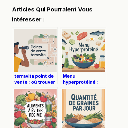
Articles Qui Pourraient Vous
Intéresser :
terravita point de
Menu
vente : où trouver
hyperprotéiné :
les produits près
idées de repas
de chez vous
efficaces pour
votre régime