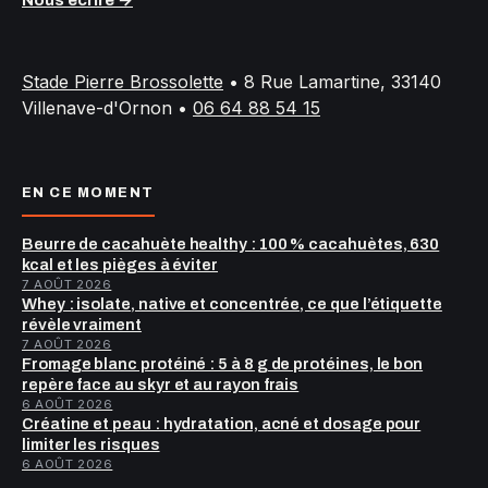
Stade Pierre Brossolette
•
8 Rue Lamartine, 33140
Villenave-d'Ornon
•
06 64 88 54 15
EN CE MOMENT
Beurre de cacahuète healthy : 100 % cacahuètes, 630
kcal et les pièges à éviter
7 AOÛT 2026
Whey : isolate, native et concentrée, ce que l’étiquette
révèle vraiment
7 AOÛT 2026
Fromage blanc protéiné : 5 à 8 g de protéines, le bon
repère face au skyr et au rayon frais
6 AOÛT 2026
Créatine et peau : hydratation, acné et dosage pour
limiter les risques
6 AOÛT 2026