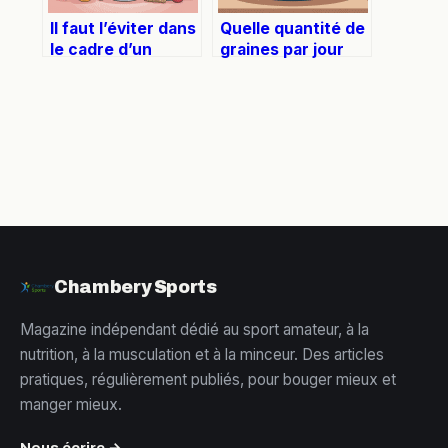
Il faut l’éviter dans
Quelle quantité de
le cadre d’un
graines par jour
régime : ce qu’il
pour rester en
faut vraiment
bonne santé
comprendre
Chambery Sports
Magazine indépendant dédié au sport amateur, à la
nutrition, à la musculation et à la minceur. Des articles
pratiques, régulièrement publiés, pour bouger mieux et
manger mieux.
Nous écrire →