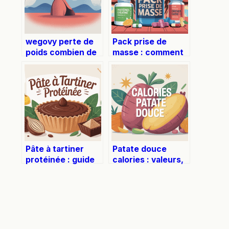
wegovy perte de
Pack prise de
poids combien de
masse : comment
temps : ce qu’il
bien choisir et
faut vraiment
optimiser vos
savoir
résultats
Pâte à tartiner
Patate douce
protéinée : guide
calories : valeurs,
complet pour bien
bienfaits et
la choisir et
portions à
l’utiliser
privilégier