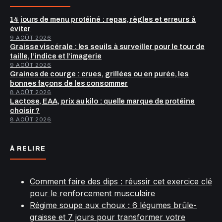
14 jours de menu protéiné : repas, règles et erreurs à
éviter
9 AOÛT 2026
Graisse viscérale : les seuils à surveiller pour le tour de
taille, l’indice et l’imagerie
9 AOÛT 2026
Graines de courge : crues, grillées ou en purée, les
bonnes façons de les consommer
8 AOÛT 2026
Lactose, EAA, prix au kilo : quelle marque de protéine
choisir ?
8 AOÛT 2026
À RELIRE
Comment faire des dips : réussir cet exercice clé
pour le renforcement musculaire
Régime soupe aux choux : 6 légumes brûle-
graisse et 7 jours pour transformer votre