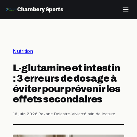
Chambery Sports
Nutrition
L-glutamine et intestin
: 3 erreurs de dosage à
éviter pour prévenir les
effets secondaires
16 juin 2026
·
Roxane Delestre-Vivien
·
6 min de lecture