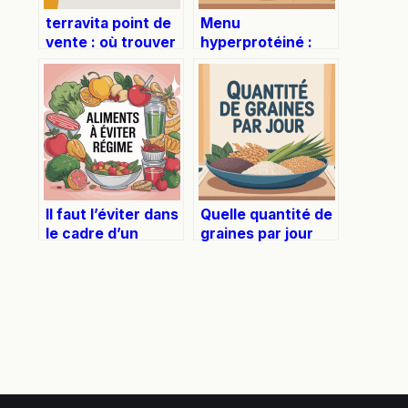
terravita point de
Menu
vente : où trouver
hyperprotéiné :
les produits près
idées de repas
de chez vous
efficaces pour
votre régime
Il faut l’éviter dans
Quelle quantité de
le cadre d’un
graines par jour
régime : ce qu’il
pour rester en
faut vraiment
bonne santé
comprendre