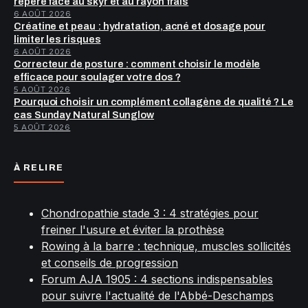
repère face au skyr et au rayon frais
6 AOÛT 2026
Créatine et peau : hydratation, acné et dosage pour
limiter les risques
6 AOÛT 2026
Correcteur de posture : comment choisir le modèle
efficace pour soulager votre dos ?
5 AOÛT 2026
Pourquoi choisir un complément collagène de qualité ? Le
cas Sunday Natural Sunglow
5 AOÛT 2026
À RELIRE
Chondropathie stade 3 : 4 stratégies pour
freiner l'usure et éviter la prothèse
Rowing à la barre : technique, muscles sollicités
et conseils de progression
Forum AJA 1905 : 4 sections indispensables
pour suivre l'actualité de l'Abbé-Deschamps