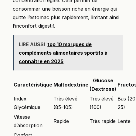
concentration égale. Cela permet de
consommer une boisson riche en énergie qui
quitte l’estomac plus rapidement, limitant ainsi
l’inconfort digestif.
LIRE AUSSI
top 10 marques de
compléments alimentaires sportifs à
connaître en 2025
Glucose
Caractéristique
Maltodextrine
Fructo
(Dextrose)
Index
Très élevé
Très élevé
Bas (20
Glycémique
(85-105)
(100)
25)
Vitesse
Rapide
Très rapide
Lente
d’absorption
Confort