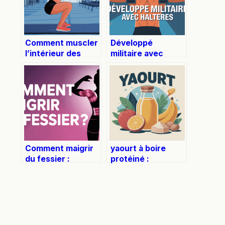
Comment muscler
Développé
l’intérieur des
militaire avec
cuisses
haltères : guide
efficacement et
pratique pour
durablement
renforcer vos
épaules
Comment maigrir
yaourt à boire
du fessier :
protéiné :
méthodes
bienfaits, choix et
efficaces et
pièges à éviter
conseils
essentiels