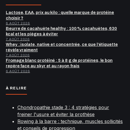
Lactose, EAA, prix au kilo : quelle marque de protéine
choisir ?
8 AOÛT 2026
Beurre de cacahuète healthy : 100 % cacahuètes, 630
kcal et les pièges à éviter
7 AOÛT 2026
Whey : isolate, native et concentrée, ce que l’étiquette
révèle vraiment
7 AOÛT 2026
Fromage blanc protéiné : 5 à 8 g de protéines, le bon
repère face au skyr et au rayon frais
6 AOÛT 2026
À RELIRE
Chondropathie stade 3 : 4 stratégies pour
freiner l'usure et éviter la prothèse
Rowing à la barre : technique, muscles sollicités
et conseils de progression