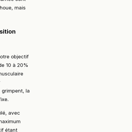
choue, mais
sition
tre objectif
 de 10 à 20%
musculaire
r
 grimpent, la
ixe.
ôlé, avec
u maximum
if étant