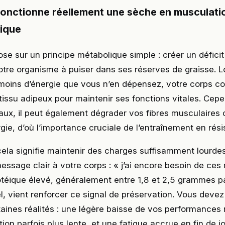
nctionne réellement une sèche en musculatio
lique
se sur un principe métabolique simple : créer un déficit
otre organisme à puiser dans ses réserves de graisse. 
ins d’énergie que vous n’en dépensez, votre corps 
 tissu adipeux pour maintenir ses fonctions vitales. Cep
naux, il peut également dégrader vos fibres musculaire
gie, d’où l’importance cruciale de l’entraînement en rési
cela signifie maintenir des charges suffisamment lourde
ssage clair à votre corps : « j’ai encore besoin de ces
téique élevé, généralement entre 1,8 et 2,5 grammes pa
l, vient renforcer ce signal de préservation. Vous devez
aines réalités : une légère baisse de vos performances
ion parfois plus lente, et une fatigue accrue en fin de j