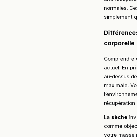
normales. Ce
simplement q
Différence
corporelle
Comprendre c
actuel. En
pr
au-dessus de 
maximale. Vo
l’environneme
récupération 
La
sèche
inv
comme objecti
votre masse m