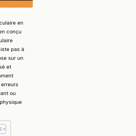
culaire en
ien conçu
ulaire
iste pas à
ose sur un
sé et
omment
 erreurs
tant ou
 physique