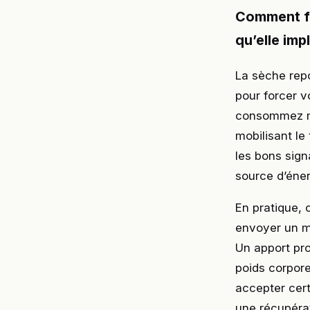
Comment fo
qu’elle imp
La sèche repo
pour forcer v
consommez mo
mobilisant le
les bons sig
source d’éner
En pratique, 
envoyer un me
Un apport pro
poids corpore
accepter cert
une récupérat