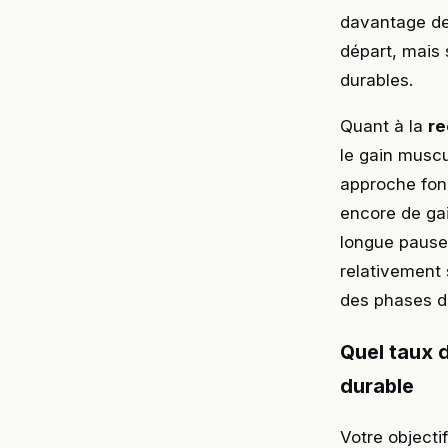
davantage de 
départ, mais 
durables.
Quant à la
re
le gain muscu
approche fonc
encore de gai
longue pause 
relativement s
des phases di
Quel taux 
durable
Votre objecti