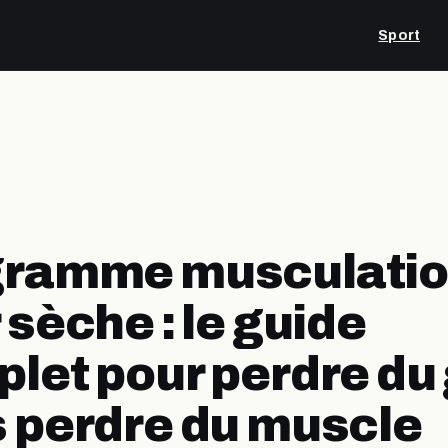
Sport
gramme musculati
 sèche : le guide
let pour perdre du
 perdre du muscle