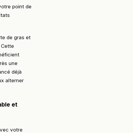
otre point de
ltats
rte de gras et
 Cette
éficient
près une
ancé déjà
ux alterner
ble et
avec votre