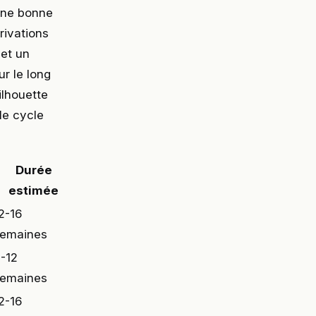
une bonne
rivations
et un
ur le long
ilhouette
le cycle
Durée
estimée
2-16
emaines
-12
emaines
2-16