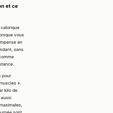
n et ce
 calorique
Lorsque vous
compense en
endant, sans
s comme
stance.
s pour
 muscles ».
r kilo de
 aussi
 maximales,
ournée sont