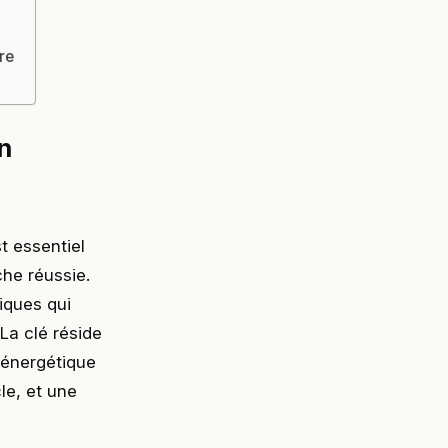
u
re
n
t essentiel
he réussie.
iques qui
La clé réside
t énergétique
le, et une