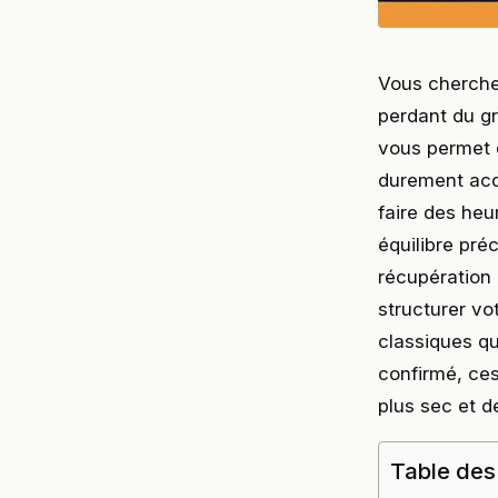
Vous cherchez
perdant du g
vous permet d
durement acq
faire des heu
équilibre préc
récupération
structurer vo
classiques q
confirmé, ces
plus sec et d
Table des