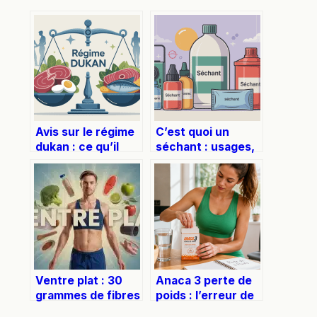
Avis sur le régime
C’est quoi un
dukan : ce qu’il
séchant : usages,
faut vraiment
types et choix
retenir
sans se tromper
Ventre plat : 30
Anaca 3 perte de
grammes de fibres
poids : l’erreur de
et 3 réflexes anti-
dosage qui bloque