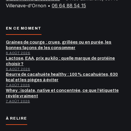
Villenave-d'Ornon
•
06 64 88 54 15
EN CE MOMENT
Graines de courge : crues, grillées ou en purée, les
bonnes façons de les consommer
8 AOÛT 2026
Lactose, EAA, prix au kilo : quelle marque de protéine
choisir ?
8 AOÛT 2026
Beurre de cacahuète healthy : 100 % cacahuètes, 630
kcal et les pièges à éviter
7 AOÛT 2026
Whey : isolate, native et concentrée, ce que l’étiquette
révèle vraiment
7 AOÛT 2026
À RELIRE