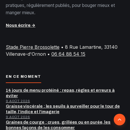
pratiques, régulièrement publiés, pour bouger mieux et
manger mieux.
Nous écrire →
Stade Pierre Brossolette
•
8 Rue Lamartine, 33140
Villenave-d'Ornon
•
06 64 88 54 15
EN CE MOMENT
14 jours de menu protéiné : repas, règles et erreurs à
éviter
9 AOÛT 2026
Graisse viscérale : les seuils à surveiller pour le tour de
taille, l’indice et l’imagerie
Retour
9 AOÛT 2026
Graines de courge : crues, grillées ou en purée, les
bonnes façons de les consommer