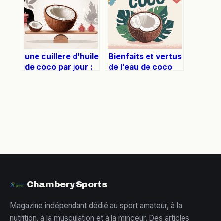
une cuillere d’huile
Bienfaits et vertus
de coco par jour :
de l’eau de coco
bienfaits, risques
pour votre santé
et mode d’emploi
au quotidien
Chambery Sports
Magazine indépendant dédié au sport amateur, à la
nutrition, à la musculation et à la minceur. Des articles