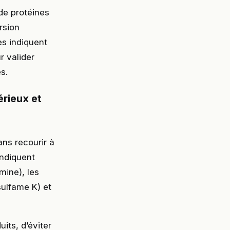
de protéines
rsion
s indiquent
r valider
s.
érieux et
ans recourir à
indiquent
mine), les
sulfame K) et
its, d’éviter