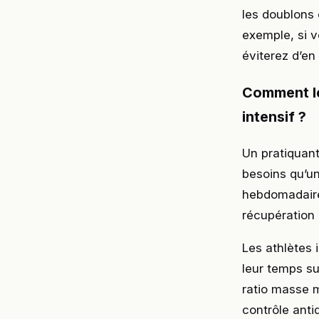
les doublons 
exemple, si 
éviterez d’en
Comment le
intensif ?
Un pratiquant
besoins qu’u
hebdomadaire.
récupération 
Les athlètes 
leur temps su
ratio masse m
contrôle anti