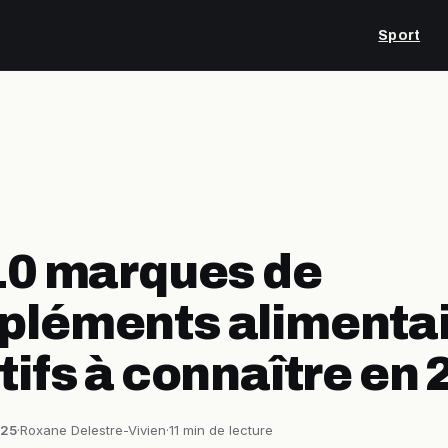
Sport
10 marques de
léments alimenta
tifs à connaître en
025
·
Roxane Delestre-Vivien
·
11 min de lecture