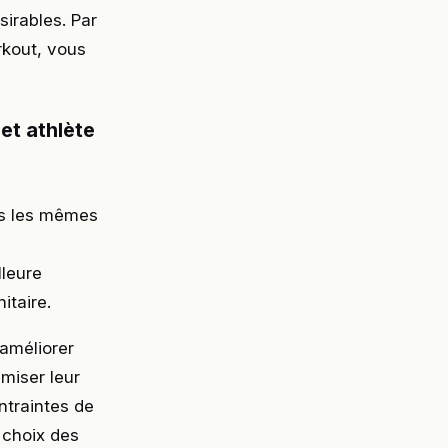
sirables. Par
rkout, vous
et athlète
pas les mêmes
lleure
itaire.
 améliorer
miser leur
ntraintes de
 choix des