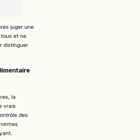
ères juger une
 tous et ne
r distinguer
limentaire
res, la
e vrais
contrôle des
s normes
yant.