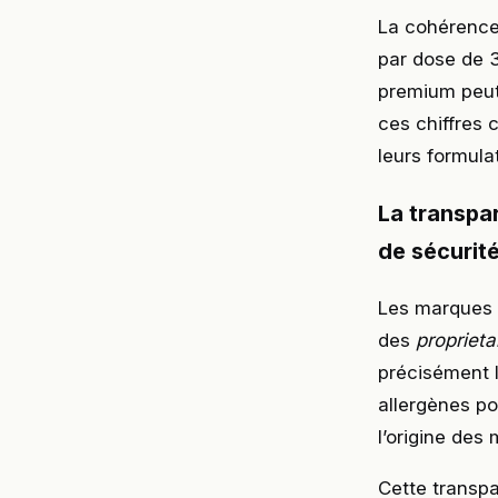
La cohérence
par dose de 
premium peut
ces chiffres 
leurs formula
La transpa
de sécurit
Les marques f
des
proprieta
précisément l
allergènes po
l’origine des
Cette transpa