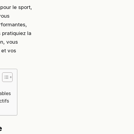
our le sport,
vous
rformantes,
 pratiquiez la
on, vous
 et vos
ables
ctifs
s
e