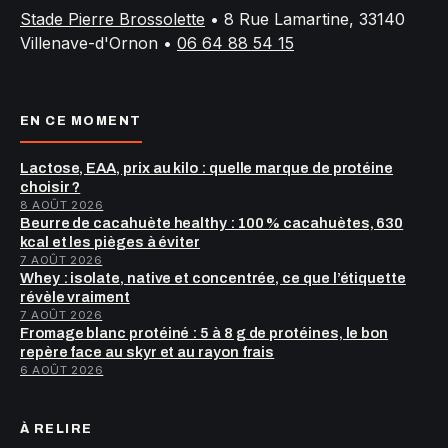
Stade Pierre Brossolette
•
8 Rue Lamartine, 33140
Villenave-d'Ornon
•
06 64 88 54 15
EN CE MOMENT
Lactose, EAA, prix au kilo : quelle marque de protéine
choisir ?
8 AOÛT 2026
Beurre de cacahuète healthy : 100 % cacahuètes, 630
kcal et les pièges à éviter
7 AOÛT 2026
Whey : isolate, native et concentrée, ce que l’étiquette
révèle vraiment
7 AOÛT 2026
Fromage blanc protéiné : 5 à 8 g de protéines, le bon
repère face au skyr et au rayon frais
6 AOÛT 2026
À RELIRE