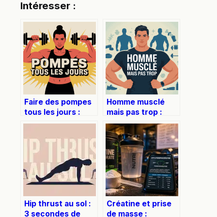
Intéresser :
Faire des pompes
Homme musclé
tous les jours :
mais pas trop :
bénéfices, risques
comment
et bonnes
atteindre
pratiques
l’équilibre idéal
Hip thrust au sol :
Créatine et prise
3 secondes de
de masse :