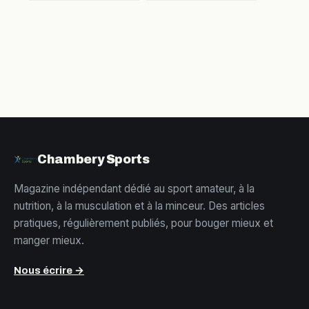
contraction et 4
comment
réglages pour
optimiser vos
transformer votre
gains sans
silhouette
rétention inutile
Chambery Sports
Magazine indépendant dédié au sport amateur, à la
nutrition, à la musculation et à la minceur. Des articles
pratiques, régulièrement publiés, pour bouger mieux et
manger mieux.
Nous écrire →