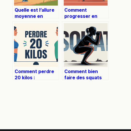
Quelle est l’allure
Comment
moyenne en
progresser en
course à pied pour
course à pied :
une femme
conseils
aujourd’hui
essentiels pour
évoluer
rapidement
Comment perdre
Comment bien
20 kilos :
faire des squats
méthodes
sans risques et
concrètes et
avec efficacité
conseils pour
réussir