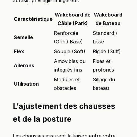
abrasif, privilégie la légèreté.
Wakeboard de
Wakeboard
Caractéristique
Câble (Park)
de Bateau
Renforcée
Standard /
Semelle
(Grind Base)
Lisse
Flex
Souple (Soft)
Rigide (Stiff)
Amovibles ou
Fixes et
Ailerons
intégrés fins
profonds
Modules et
Sillage du
Utilisation
obstacles
bateau
L’ajustement des chausses
et de la posture
Les chausses assurent la liaison entre votre