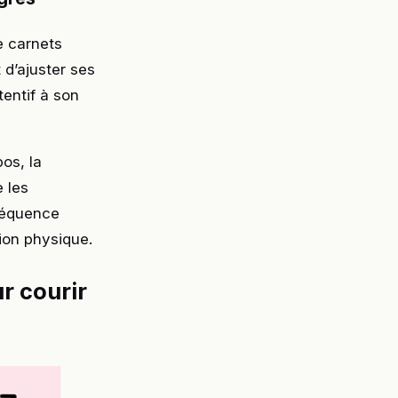
e carnets
 d’ajuster ses
tentif à son
os, la
 les
réquence
ion physique.
r courir