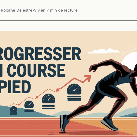
·
Roxane Delestre-Vivien
·
7 min de lecture