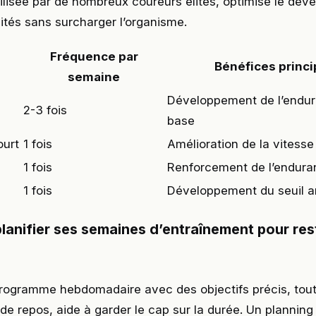
utilisée par de nombreux coureurs élites, optimise le dé
tés sans surcharger l’organisme.
Fréquence par
Bénéfices princ
semaine
Développement de l’endu
2-3 fois
base
ourt
1 fois
Amélioration de la vitess
e
1 fois
Renforcement de l’endura
1 fois
Développement du seuil a
anifier ses semaines d’entraînement pour res
programme hebdomadaire avec des objectifs précis, tout
de repos, aide à garder le cap sur la durée. Un planning