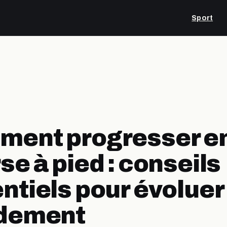
Sport
ment progresser e
se à pied : conseils
ntiels pour évoluer
idement