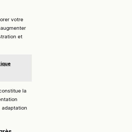
orer votre
t augmenter
tration et
tique
onstitue la
entation
 adaptation
ogrès