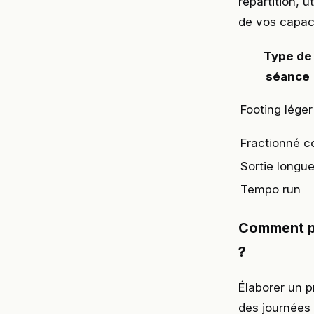
répartition, 
de vos capaci
Type de
séance
Footing léger
Fractionné c
Sortie longu
Tempo run
Comment pl
?
Élaborer un 
des journées 