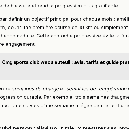
e de blessure et rend la progression plus gratifiante.
 définir un objectif principal pour chaque mois : améli
km, courir une première course de 10 km ou simplemen
hebdomadaire. Cette approche progressive évite la frus
tre engagement.
Cmg sports club waou auteuil : avis, tarifs et guide pra
entre
semaines de charge
et
semaines de récupération
c
rogression durable. Par exemple, trois semaines d’augm
du volume suivies d’une semaine allégée permettent une
 suivi personnalisé pour mieux mesurer ses pr