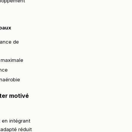
veloppement
ipaux
rance de
e maximale
nce
naérobie
ter motivé
 en intégrant
 adapté réduit