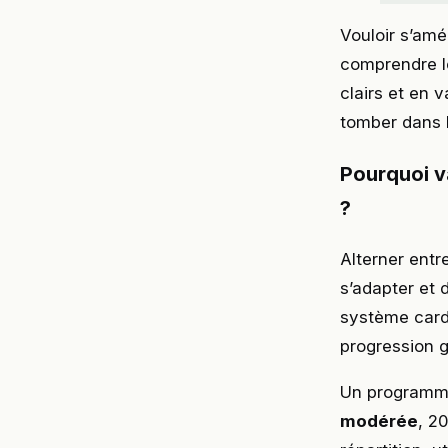
Vouloir s’amé
comprendre le
clairs et en
tomber dans l
Pourquoi va
?
Alterner entr
s’adapter et d
système card
progression g
Un programm
modérée
, 2