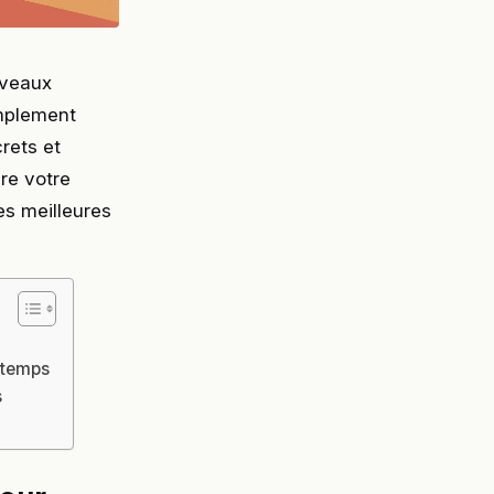
uveaux
implement
rets et
re votre
es meilleures
ngtemps
s
t