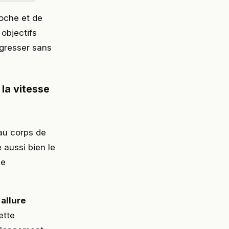
roche et de
objectifs
ogresser sans
la vitesse
 au corps de
e aussi bien le
ne
allure
ette