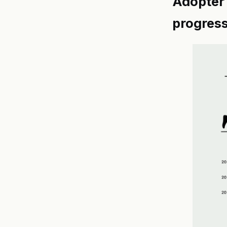
Adopter 
progres