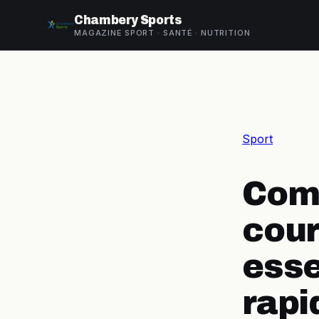
Chambery Sports
MAGAZINE SPORT · SANTÉ · NUTRITION
Sport
Com
cour
esse
rap