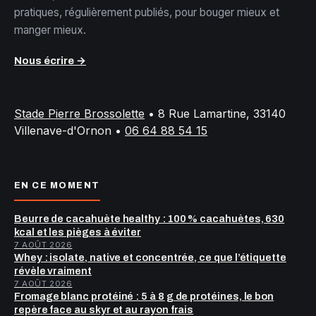
pratiques, régulièrement publiés, pour bouger mieux et
manger mieux.
Nous écrire →
Stade Pierre Brossolette
•
8 Rue Lamartine, 33140
Villenave-d'Ornon
•
06 64 88 54 15
EN CE MOMENT
Beurre de cacahuète healthy : 100 % cacahuètes, 630
kcal et les pièges à éviter
7 AOÛT 2026
Whey : isolate, native et concentrée, ce que l’étiquette
révèle vraiment
7 AOÛT 2026
Fromage blanc protéiné : 5 à 8 g de protéines, le bon
repère face au skyr et au rayon frais