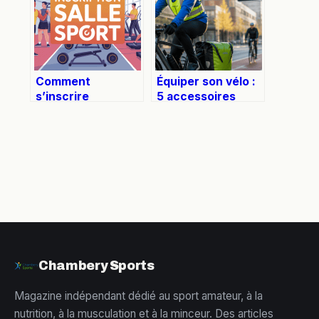
de stabilité
Comment
Équiper son vélo :
s’inscrire
5 accessoires
facilement chez
indispensables
Basic-Fit en 2024
pour gagner en
sécurité, confort
et autonomie
Chambery Sports
Magazine indépendant dédié au sport amateur, à la
nutrition, à la musculation et à la minceur. Des articles