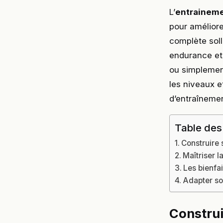
L’
entraineme
pour améliore
complète soll
endurance et 
ou simplement
les niveaux 
d’entraînemen
Table des
Construire 
Maîtriser l
Les bienfa
Adapter so
Construi