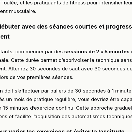
r foulée, et les pratiquants de fitness pour intensifier l
ent musculaire.
buter avec des séances courtes et progress
ment
utants, commencer par des
sessions de 2 à 5 minutes
éale. Cette durée permet d’apprivoiser la technique san
t. Alternez 30 secondes de saut avec 30 secondes d
lors de vos premières séances.
n doit s’effectuer par paliers de 30 secondes à 1 minut
s un mois de pratique régulière, vous devriez être cap
à 15 minutes d’exercice continu. Cette approche gradue
ions et facilite l’acquisition des automatismes techniques
r varier les exercices et éviter la lassitude