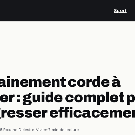
Sport
ainement corde à
er : guide complet 
resser efficaceme
25
·
Roxane Delestre-Vivien
·
7 min de lecture