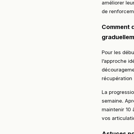
améliorer leu
de renforcem
Comment dé
graduelle
Pour les déb
l’approche id
découragemen
récupération 
La progressio
semaine. Aprè
maintenir 10 
vos articulat
Astuces pou