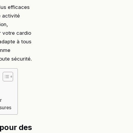
lus efficaces
 activité
ion,
r votre cardio
’adapte à tous
ramme
oute sécurité.
r
ssures
 pour des