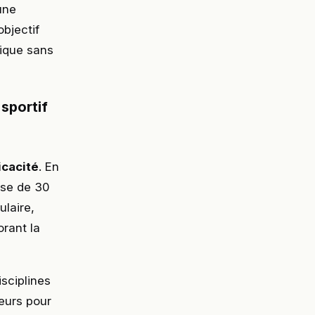
une
bjectif
nique sans
sportif
icacité
. En
rse de 30
laire,
orant la
isciplines
reurs pour