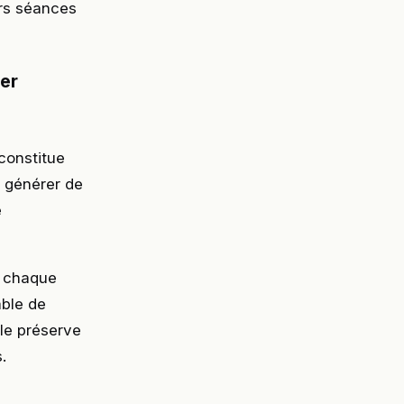
eurs séances
er
constitue
s générer de
e
e chaque
able de
lle préserve
.