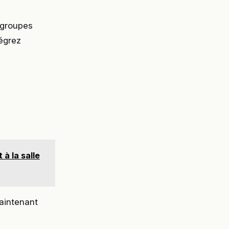
s groupes
tégrez
à la salle
aintenant