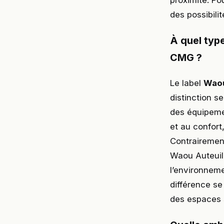
proximité. Po
des possibili
À quel typ
CMG ?
Le label
Wao
distinction s
des équipemen
et au confort
Contrairement
Waou Auteuil
l’environnemen
différence se
des espaces 