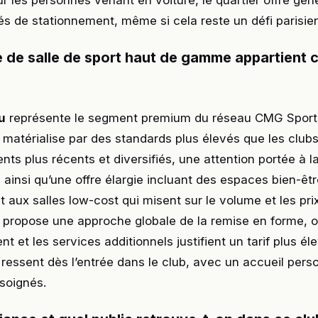
ur les personnes venant en voiture, le quartier offre gé
tés de stationnement, même si cela reste un défi parisie
e de salle de sport haut de gamme appartient c
u
représente le segment premium du réseau CMG Sports
e matérialise par des standards plus élevés que les clubs
ts plus récents et diversifiés, une attention portée à l
, ainsi qu’une offre élargie incluant des espaces bien-êtr
 aux salles low-cost qui misent sur le volume et les prix
 propose une approche globale de la remise en forme, 
t et les services additionnels justifient un tarif plus él
 ressent dès l’entrée dans le club, avec un accueil pers
soignés.