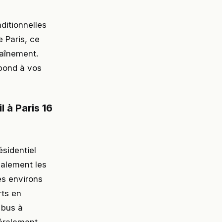
ditionnelles
 Paris, ce
raînement.
spond à vos
 à Paris 16
ésidentiel
ipalement les
es environs
rts en
 bus à