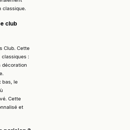
néralement
n classique.
e club
 Club. Cette
 classiques :
a décoration
e.
 bas, le
où
evé. Cette
onnalisé et