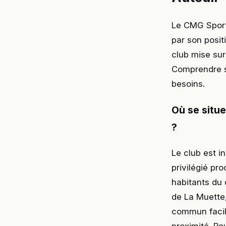
Le CMG Sports
par son posit
club mise su
Comprendre s
besoins.
Où se situ
?
Le club est i
privilégié pro
habitants du 
de La Muette,
commun facili