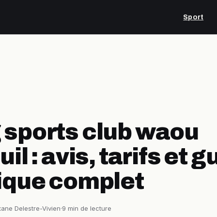
Sport
sports club waou
il : avis, tarifs et g
ique complet
ane Delestre-Vivien
·
9 min de lecture