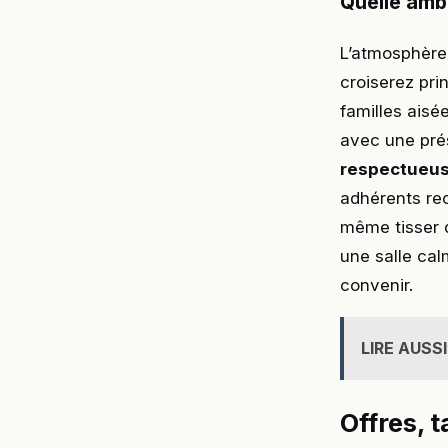
Quelle ambi
L’atmosphère 
croiserez pri
familles ais
avec une pré
respectueu
adhérents rec
même tisser 
une salle cal
convenir.
LIRE AUSSI
Offres, 