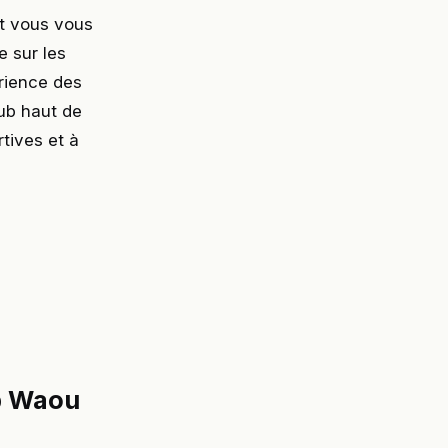
t vous vous
e sur les
érience des
lub haut de
tives et à
b Waou