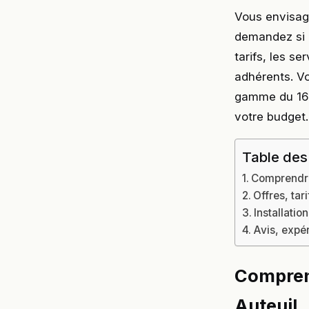
Vous envisag
demandez si l
tarifs, les s
adhérents. Vo
gamme du 16e
votre budget.
Table des
Comprendre
Offres, ta
Installati
Avis, expé
Compren
Auteuil