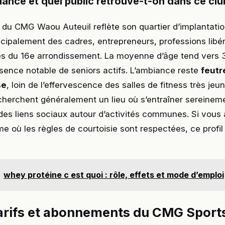
ance et quel public retrouve-t-on dans ce club
du CMG Waou Auteuil reflète son quartier d’implantatio
ncipalement des cadres, entrepreneurs, professions libér
ées du 16e arrondissement. La moyenne d’âge tend vers 
sence notable de seniors actifs. L’ambiance reste
feutr
se
, loin de l’effervescence des salles de fitness très jeu
herchent généralement un lieu où s’entraîner sereineme
des liens sociaux autour d’activités communes. Si vous
me où les règles de courtoisie sont respectées, ce profil
whey protéine c est quoi : rôle, effets et mode d’emploi
tarifs et abonnements du CMG Sport