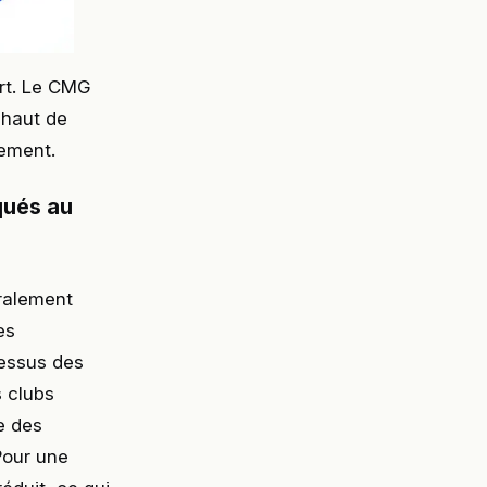
ort. Le CMG
 haut de
sement.
qués au
ralement
es
dessus des
 clubs
e des
 Pour une