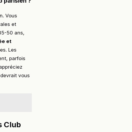
 parisien ?
n. Vous
ales et
35-50 ans,
ée et
nes. Les
nt, parfois
 appréciez
 devrait vous
s Club