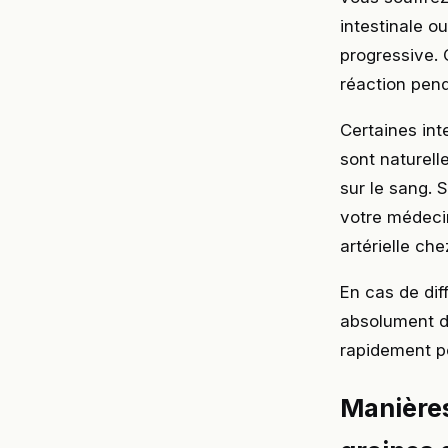
intestinale o
progressive. 
réaction pen
Certaines int
sont naturell
sur le sang. 
votre médecin
artérielle ch
En cas de dif
absolument d
rapidement pe
Manière