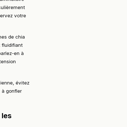
iculièrement
servez votre
nes de chia
fluidifiant
parlez-en à
tension
ienne, évitez
 à gonfler
 les