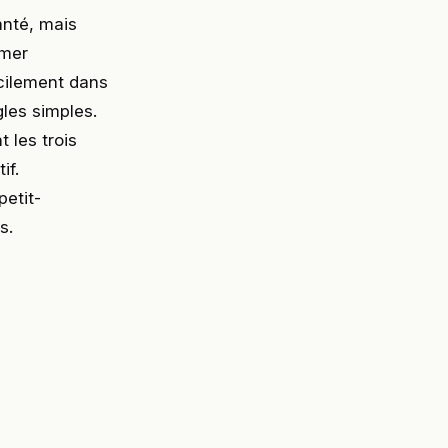
anté, mais
mmer
acilement dans
gles simples.
 les trois
if.
etit-
s.