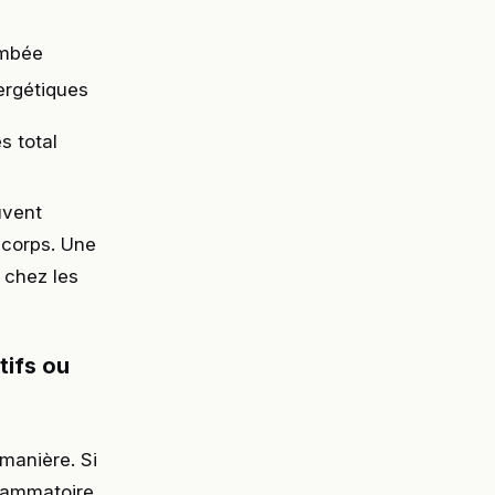
ombée
ergétiques
es total
uvent
 corps. Une
 chez les
tifs ou
manière. Si
flammatoire