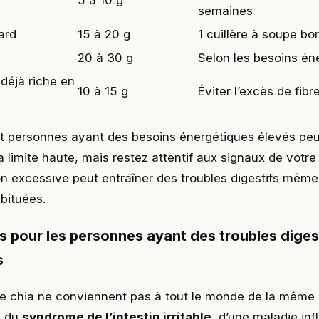
semaines
ard
15 à 20 g
1 cuillère à soupe b
20 à 30 g
Selon les besoins én
déjà riche en
10 à 15 g
Éviter l’excès de fibr
 et personnes ayant des besoins énergétiques élevés pe
limite haute, mais restez attentif aux signaux de votre
 excessive peut entraîner des troubles digestifs même
bituées.
s pour les personnes ayant des troubles diges
s
de chia ne conviennent pas à tout le monde de la même 
z du
syndrome de l’intestin irritable
, d’une maladie in