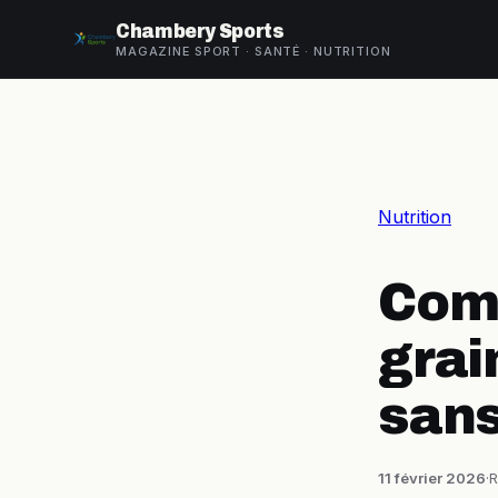
Chambery Sports
MAGAZINE SPORT · SANTÉ · NUTRITION
Nutrition
Com
grai
sans
11 février 2026
·
R