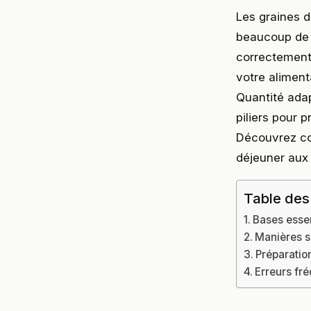
Les graines 
beaucoup de
correctement.
votre aliment
Quantité adap
piliers pour p
Découvrez com
déjeuner aux 
Table des
Bases essen
Manières s
Préparatio
Erreurs fré