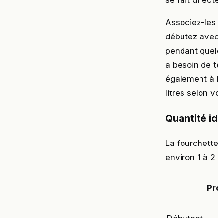
se fait direc
Associez-les 
débutez avec 
pendant quel
a besoin de t
également à b
litres selon v
Quantité id
La fourchett
environ 1 à 2 
Pro
Débutant