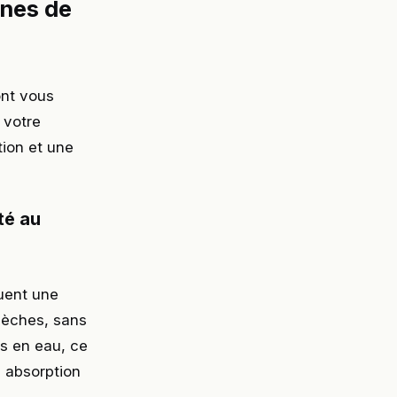
ines de
ont vous
 votre
tion et une
té au
uent une
 sèches, sans
ds en eau, ce
 absorption