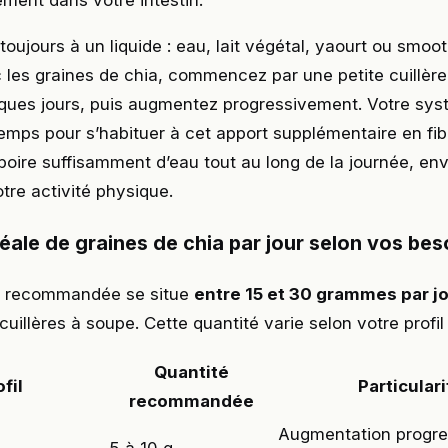
tement dans votre intestin.
toujours à un liquide : eau, lait végétal, yaourt ou smoot
les graines de chia, commencez par une petite cuillère
ques jours, puis augmentez progressivement. Votre syst
emps pour s’habituer à cet apport supplémentaire en fi
oire suffisamment d’eau tout au long de la journée, env
otre activité physique.
éale de graines de chia par jour selon vos bes
e recommandée se situe
entre 15 et 30 grammes par j
cuillères à soupe. Cette quantité varie selon votre profil 
Quantité
fil
Particular
recommandée
Augmentation progre
5 à 10 g