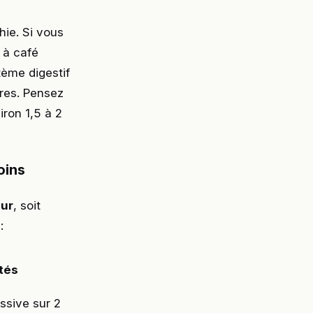
hie. Si vous
 à café
ème digestif
bres. Pensez
iron 1,5 à 2
oins
our
, soit
:
ités
ssive sur 2