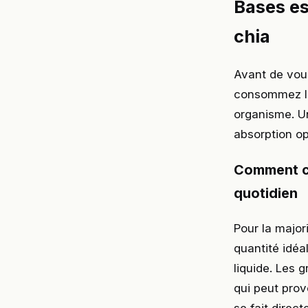
Bases es
chia
Avant de vous
consommez les
organisme. Un
absorption op
Comment co
quotidien
Pour la major
quantité idéa
liquide. Les 
qui peut prov