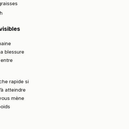
graisses
4h
isibles
maine
la blessure
 entre
che rapide si
à atteindre
 vous mène
poids