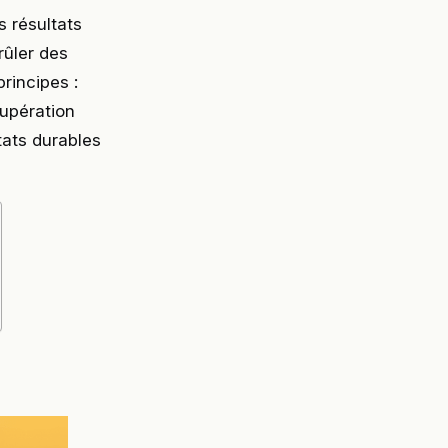
s résultats
rûler des
principes :
cupération
tats durables