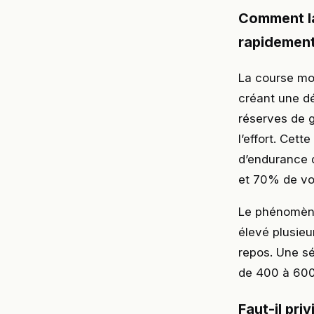
Comment la 
rapidement
La course mob
créant une d
réserves de g
l’effort. Cett
d’endurance 
et 70% de vo
Le phénomèn
élevé plusieu
repos. Une s
de 400 à 600 
Faut-il pri