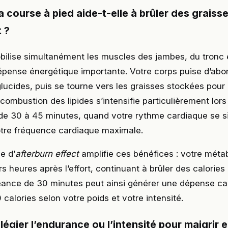
course à pied aide-t-elle à brûler des graiss
 ?
ilise simultanément les muscles des jambes, du tronc 
épense énergétique importante. Votre corps puise d’abo
lucides, puis se tourne vers les graisses stockées pour
e combustion des lipides s’intensifie particulièrement lors
de 30 à 45 minutes, quand votre rythme cardiaque se s
tre fréquence cardiaque maximale.
e d’
afterburn effect
amplifie ces bénéfices : votre méta
rs heures après l’effort, continuant à brûler des calori
éance de 30 minutes peut ainsi générer une dépense cal
calories selon votre poids et votre intensité.
vilégier l’endurance ou l’intensité pour maigrir