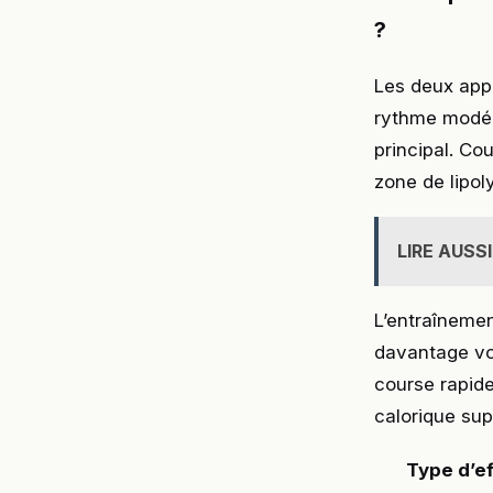
?
Les deux app
rythme modéré
principal. Co
zone de lipol
LIRE AUSSI
L’entraînemen
davantage vot
course rapid
calorique su
Type d’ef