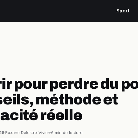
Sport
ir pour perdre du po
eils, méthode et
cacité réelle
25
·
Roxane Delestre-Vivien
·
6 min de lecture