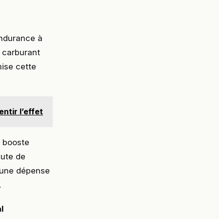
endurance à
 carburant
ise cette
tir l’effet
, booste
nute de
e une dépense
.
l