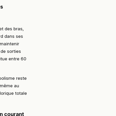
es
et des bras,
rd dans ses
 maintenir
 de sorties
itue entre 60
bolisme reste
es même au
orique totale
 en courant