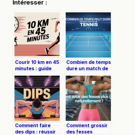
Intéresser :
Courir 10 km en 45
Combien de temps
minutes : guide
dure un match de
concret pour
tennis ? Les
progresser
réponses pour
efficacement
chaque format de
jeu
Comment faire
Comment grossir
des dips : réussir
des fesses