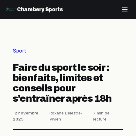
Chambery Sports
Sport
Faire du sport le soir :
bienfaits, limites et
conseils pour
s’entraîner après 18h
12 novembre
Roxane Delestre-
7 min de
·
·
2025
Vivien
lecture