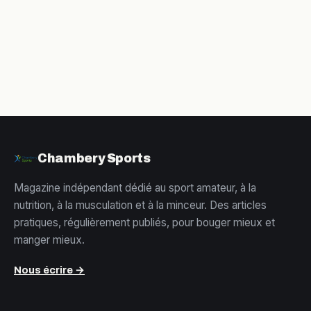
cet exercice clé
efficacement et
pour le
naturellement
renforcement
musculaire
Chambery Sports
Magazine indépendant dédié au sport amateur, à la
nutrition, à la musculation et à la minceur. Des articles
pratiques, régulièrement publiés, pour bouger mieux et
manger mieux.
Nous écrire →