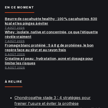
EN CE MOMENT
Beurre de cacahuète healthy : 100 % cacahuètes, 630
kcal et les pièges à éviter
7 AOÛT 2026
Whey : isolate, native et concentrée, ce que l’étiquette
révèle vraiment
7 AOÛT 2026
Fromage blanc protéiné : 5 à 8 g de protéines, le bon
repère face au skyr et au rayon frais
6 AOÛT 2026
Créatine et peau : hydratation, acné et dosage pour
limiter les risques
6 AOÛT 2026
À RELIRE
Chondropathie stade 3 : 4 stratégies pour
freiner l'usure et éviter la prothèse