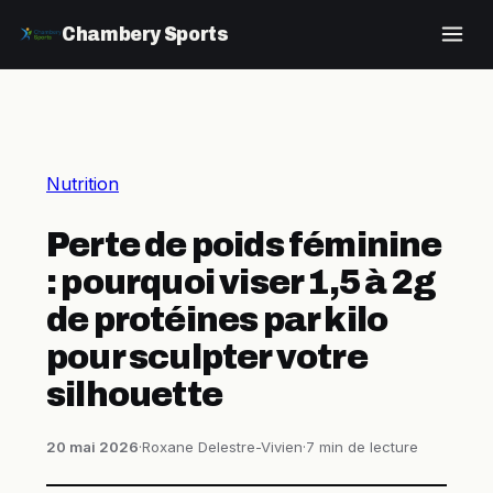
Chambery Sports
Nutrition
Perte de poids féminine
: pourquoi viser 1,5 à 2g
de protéines par kilo
pour sculpter votre
silhouette
20 mai 2026
·
Roxane Delestre-Vivien
·
7 min de lecture