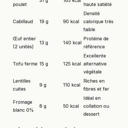
31 g
165 kcal
poulet
haute satiété
Densité
Cabillaud
19 g
90 kcal
calorique très
faible
Œuf entier
Protéine de
13 g
140 kcal
(2 unités)
référence
Excellente
Tofu ferme
15 g
125 kcal
alternative
végétale
Lentilles
Riches en
9 g
110 kcal
cuites
fibres et fer
Idéal en
Fromage
8 g
50 kcal
collation ou
blanc 0%
dessert