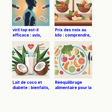
viril top est-il
Prix des noix au
efficace : avis,
kilo : comprendre,
résultats et
comparer et bien
précautions à
acheter
connaître
Lait de coco et
Rééquilibrage
diabète : bienfaits,
alimentaire pour la
risques et conseils
perte de poids
pratiques
sans frustration ni
régime strict