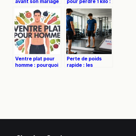
avant son mariage
pour perdre 1 kilo :
: la méthode saine
la réalité
pour réussir ses
scientifique
essayages sans
derrière le chiffre
stress
Ventre plat pour
Perte de poids
homme : pourquoi
rapide : les
les abdos ne
dangers réels pour
suffisent pas et
votre santé et
comment agir
votre métabolisme
réellement