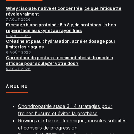
Whey : isolate, native et concentrée, ce que l’étiquette
révèle vraiment
7 AOÛT 2026
Fromage blanc protéiné : 5 à 8 g de protéines, le bon
repère face au skyr et au rayon frais
6 AOÛT 2026
Créatine et peau : hydratation, acné et dosage pour
limiter les risques
6 AOÛT 2026
Correcteur de posture : comment choisir le modèle
efficace pour soulager votre dos ?
5 AOÛT 2026
À RELIRE
Chondropathie stade 3 : 4 stratégies pour
freiner l'usure et éviter la prothèse
Rowing à la barre : technique, muscles sollicités
et conseils de progression