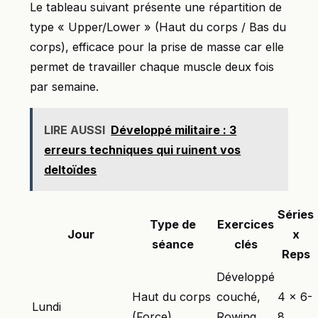
Le tableau suivant présente une répartition de
type « Upper/Lower » (Haut du corps / Bas du
corps), efficace pour la prise de masse car elle
permet de travailler chaque muscle deux fois
par semaine.
LIRE AUSSI
Développé militaire : 3
erreurs techniques qui ruinent vos
deltoïdes
Séries
Type de
Exercices
Jour
x
séance
clés
Reps
Développé
Haut du corps
couché,
4 x 6-
Lundi
(Force)
Rowing
8