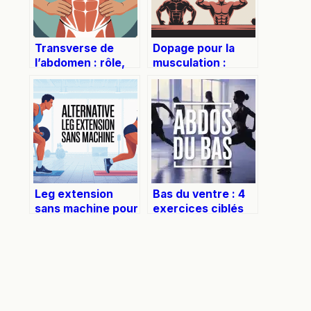
Transverse de
Dopage pour la
l’abdomen : rôle,
musculation :
renforcement et
risques, produits
conseils pratiques
et vraies
alternatives
Leg extension
Bas du ventre : 4
sans machine pour
exercices ciblés
muscler ses
et la méthode pour
quadriceps
dessiner votre
efficacement
sangle abdominale