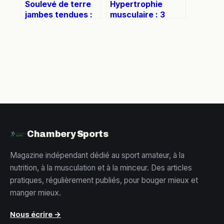
Soulevé de terre
Hypertrophie
jambes tendues :
musculaire : 3
la technique
leviers
exacte pour isoler
physiologiques
vos ischio-
pour maximiser
jambiers sans
votre croissance
risquer vos
lombaires
Chambery Sports
Magazine indépendant dédié au sport amateur, à la
nutrition, à la musculation et à la minceur. Des articles
pratiques, régulièrement publiés, pour bouger mieux et
manger mieux.
Nous écrire →