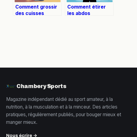
Comment grossir
Comment étirer
des cuisses
les abdos
efficacement et
efficacement sans
durablement
se blesser
Chambery Sports
Magazine indépendant dédié au sport amateur, à la
nutrition, à la musculation et à la minceur. Des articles
pratiques, régulièrement publiés, pour bouger mieux et
manger mieux.
Nous écrire →