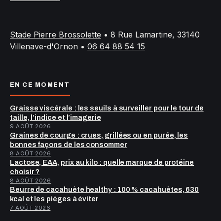
Stade Pierre Brossolette
•
8 Rue Lamartine, 33140
Villenave-d'Ornon
•
06 64 88 54 15
EN CE MOMENT
Graisse viscérale : les seuils à surveiller pour le tour de
taille, l’indice et l’imagerie
9 AOÛT 2026
Graines de courge : crues, grillées ou en purée, les
bonnes façons de les consommer
8 AOÛT 2026
Lactose, EAA, prix au kilo : quelle marque de protéine
choisir ?
8 AOÛT 2026
Beurre de cacahuète healthy : 100 % cacahuètes, 630
kcal et les pièges à éviter
7 AOÛT 2026