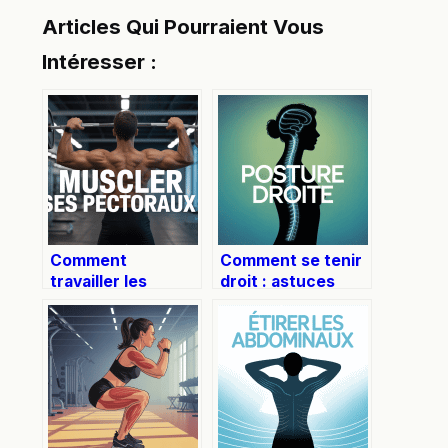
Articles Qui Pourraient Vous
Intéresser :
Comment
Comment se tenir
travailler les
droit : astuces
pectoraux
concrètes pour
efficacement à la
adopter une
salle ou à la maison
posture saine