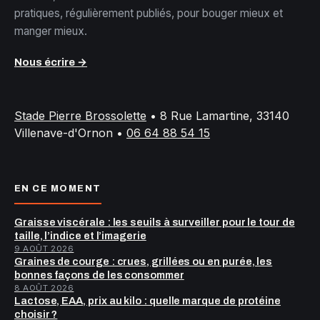
pratiques, régulièrement publiés, pour bouger mieux et
manger mieux.
Nous écrire →
Stade Pierre Brossolette
•
8 Rue Lamartine, 33140
Villenave-d'Ornon
•
06 64 88 54 15
EN CE MOMENT
Graisse viscérale : les seuils à surveiller pour le tour de
taille, l’indice et l’imagerie
9 AOÛT 2026
Graines de courge : crues, grillées ou en purée, les
bonnes façons de les consommer
8 AOÛT 2026
Lactose, EAA, prix au kilo : quelle marque de protéine
choisir ?