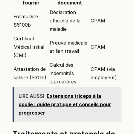
fournir
document
Déclaration
Formulaire
officielle de la
CPAM
S6100b
maladie
Certificat
Preuve médicale
Médical Initial
CPAM
et lien travail
(CMI)
Calcul des
Attestation de
CPAM (via
indemnités
salaire (S3116)
employeur)
journalières
LIRE AUSSI
Extensions triceps à la
poulie : guide pratique et conseils pour
progresser