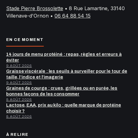
Stade Pierre Brossolette
•
8 Rue Lamartine, 33140
Villenave-d'Ornon
•
06 64 88 54 15
EN CE MOMENT
14 jours de menu protéiné : repas, règles et erreurs à
éviter
9 AOÛT 2026
Graisse viscérale : les seuils à surveiller pour le tour de
taille, l’indice et l’imagerie
9 AOÛT 2026
Graines de courge : crues, grillées ou en purée, les
bonnes façons de les consommer
8 AOÛT 2026
Lactose, EAA, prix au kilo : quelle marque de protéine
choisir ?
8 AOÛT 2026
À RELIRE