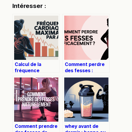
Intéresser :
Calcul de la
Comment perdre
fréquence
des fesses :
cardiaque
conseils clés pour
maximale par âge :
affiner le bas du
tableau et
corps
explications
claires
Comment prendre
whey avant de