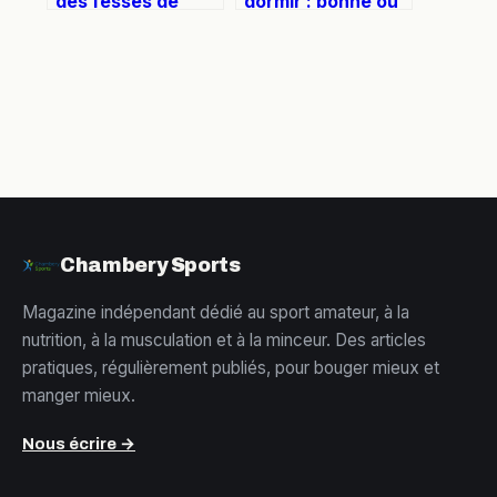
des fesses de
dormir : bonne ou
façon naturelle et
mauvaise idée
durable
pour vos muscles
?
Chambery Sports
Magazine indépendant dédié au sport amateur, à la
nutrition, à la musculation et à la minceur. Des articles
pratiques, régulièrement publiés, pour bouger mieux et
manger mieux.
Nous écrire →