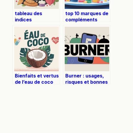
tableau des
top 10 marques de
indices
compléments
glycémiques des
alimentaires
aliments : guide
sportifs à
complet et lisible
connaître en 2025
Bienfaits et vertus
Burner : usages,
de l’eau de coco
risques et bonnes
pour votre santé
pratiques à
au quotidien
connaître