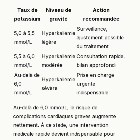
Taux de
Niveau de
Action
potassium
gravité
recommandée
Surveillance,
5,0 à 5,5
Hyperkaliémie
ajustement possible
mmol/L
légère
du traitement
5,5 à 6,0
Hyperkaliémie
Consultation rapide,
mmol/L
modérée
bilan approfondi
Au-delà de
Prise en charge
Hyperkaliémie
6,0
urgente
sévère
mmol/L
indispensable
Au-delà de 6,0 mmol/L, le risque de
complications cardiaques graves augmente
nettement. À ce stade, une intervention
médicale rapide devient indispensable pour