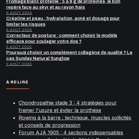
Fromage blanc protéiné : 5 à 8 g de protéines, le bon
repère face au skyr et au rayon frais
6 AOÛT 2026
Créatine et peau : hydratation, acné et dosage pour
limiter les risques
6 AOÛT 2026
Correcteur de posture : comment choisir le modèle
efficace pour soulager votre dos ?
5 AOÛT 2026
Pourquoi choisir un complément collagène de qualité ? Le
cas Sunday Natural Sunglow
5 AOÛT 2026
À RELIRE
Chondropathie stade 3 : 4 stratégies pour
freiner l'usure et éviter la prothèse
Rowing à la barre : technique, muscles sollicités
et conseils de progression
Forum AJA 1905 : 4 sections indispensables