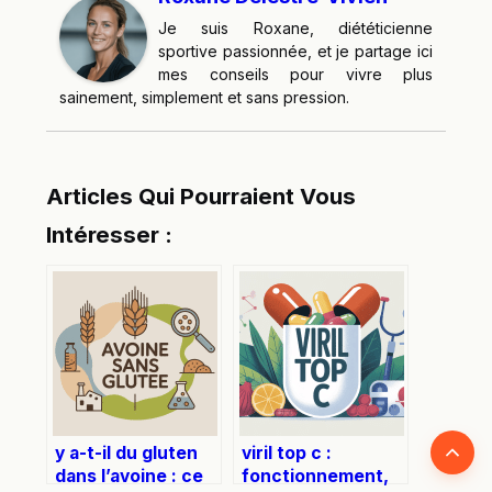
Je suis Roxane, diététicienne
sportive passionnée, et je partage ici
mes conseils pour vivre plus
sainement, simplement et sans pression.
Articles Qui Pourraient Vous
Intéresser :
Retour
y a-t-il du gluten
viril top c :
dans l’avoine : ce
fonctionnement,