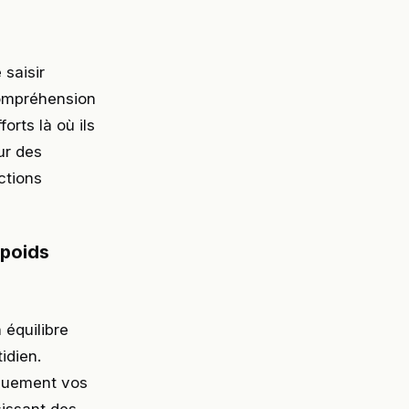
 saisir
compréhension
orts là où ils
ur des
ctions
 poids
 équilibre
idien.
iquement vos