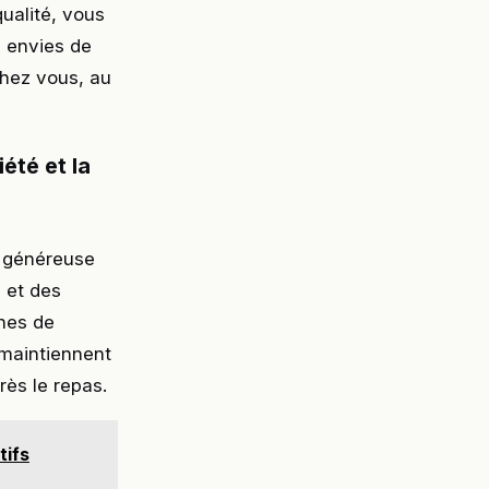
ualité, vous
s envies de
chez vous, au
été et la
e généreuse
s et des
ines de
 maintiennent
rès le repas.
tifs