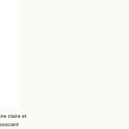
re claire et
ssociant