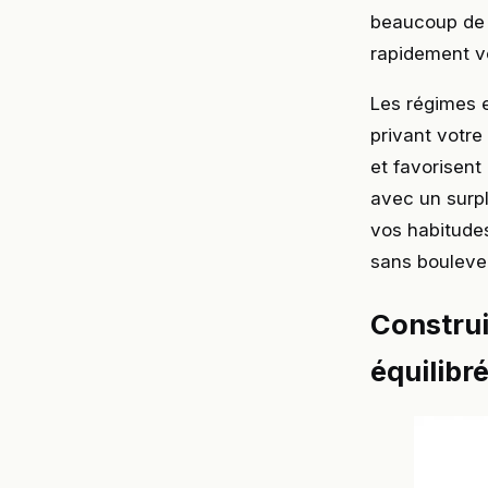
beaucoup de c
rapidement vo
Les régimes e
privant votre
et favorisent
avec un surpl
vos habitudes
sans boulever
Construi
équilibr