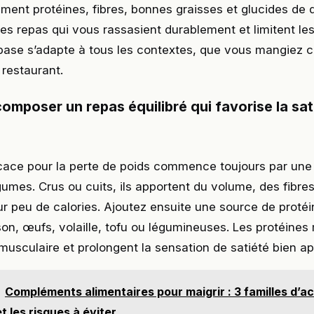
ent protéines, fibres, bonnes graisses et glucides de q
es repas qui vous rassasient durablement et limitent le
 base s’adapte à tous les contextes, que vous mangiez 
restaurant.
mposer un repas équilibré qui favorise la sati
icace pour la perte de poids commence toujours par un
gumes. Crus ou cuits, ils apportent du volume, des fibre
r peu de calories. Ajoutez ensuite une source de proté
sson, œufs, volaille, tofu ou légumineuses. Les protéines
usculaire et prolongent la sensation de satiété bien ap
Compléments alimentaires pour maigrir : 3 familles d’ac
t les risques à éviter