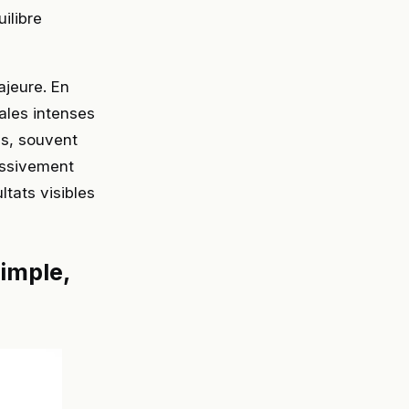
ilibre
ajeure. En
gales intenses
us, souvent
essivement
tats visibles
simple,