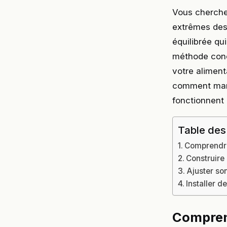
Vous cherche
extrêmes des 
équilibrée qu
méthode conc
votre aliment
comment mang
fonctionnent 
Table des
Comprendre 
Construire 
Ajuster so
Installer d
Comprend