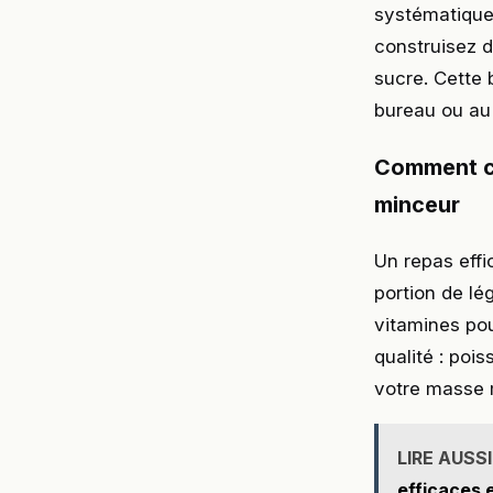
systématiquem
construisez d
sucre. Cette
bureau ou au 
Comment co
minceur
Un repas eff
portion de lé
vitamines pou
qualité : poi
votre masse m
LIRE AUSSI
efficaces e