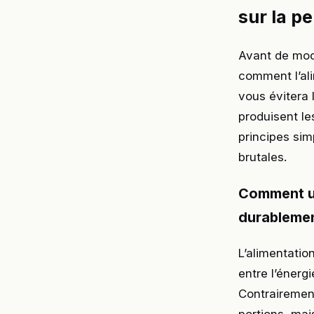
sur la p
Avant de modi
comment l’al
vous évitera 
produisent le
principes sim
brutales.
Comment un
durableme
L’alimentatio
entre l’énerg
Contrairement