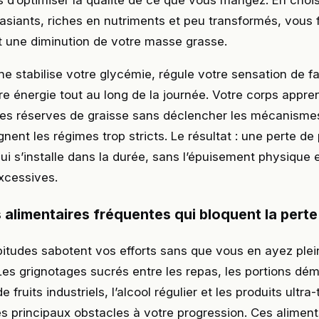
s d’optimiser la qualité de ce que vous mangez. En choi
asiants, riches en nutriments et peu transformés, vous 
t une diminution de votre masse grasse.
e stabilise votre glycémie, régule votre sensation de f
re énergie tout au long de la journée. Votre corps appren
ses réserves de graisse sans déclencher les mécanisme
ent les régimes trop stricts. Le résultat : une perte de
ui s’installe dans la durée, sans l’épuisement physique 
excessives.
 alimentaires fréquentes qui bloquent la perte
bitudes sabotent vos efforts sans que vous en ayez ple
es grignotages sucrés entre les repas, les portions dém
e fruits industriels, l’alcool régulier et les produits ultr
es principaux obstacles à votre progression. Ces alimen