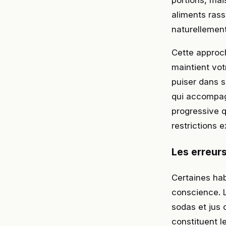
portions, mai
aliments rass
naturellemen
Cette approch
maintient vot
puiser dans 
qui accompagn
progressive q
restrictions 
Les erreurs
Certaines ha
conscience. L
sodas et jus d
constituent l