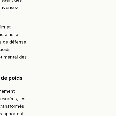
sissant des
favorisez
aim et
d ainsi à
s de défense
 poids
et mental des
 de poids
inement
esurées, les
a-transformés
ts apportent