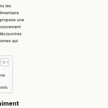
ns les
limentaire
s propose une
ressivement
 découvrirez
ismes qui
nte
poids
aiment