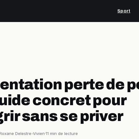
Sport
entation perte de p
 guide concret pour
rir sans se priver
Roxane Delestre-Vivien
·
11 min de lecture