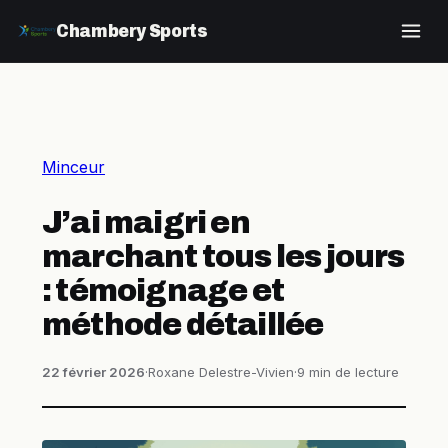
Chambery Sports
Minceur
J’ai maigri en
marchant tous les jours
: témoignage et
méthode détaillée
22 février 2026
·
Roxane Delestre-Vivien
·
9 min de lecture