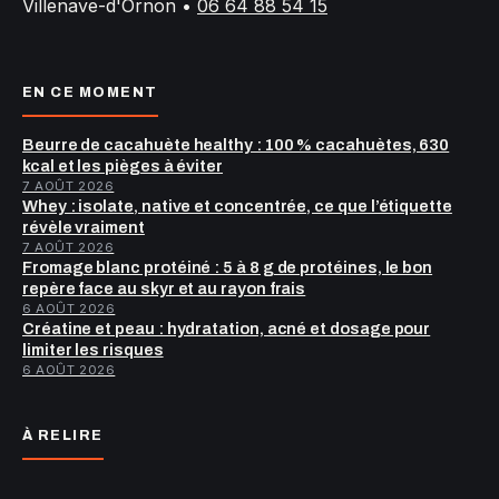
Villenave-d'Ornon
•
06 64 88 54 15
EN CE MOMENT
Beurre de cacahuète healthy : 100 % cacahuètes, 630
kcal et les pièges à éviter
7 AOÛT 2026
Whey : isolate, native et concentrée, ce que l’étiquette
révèle vraiment
7 AOÛT 2026
Fromage blanc protéiné : 5 à 8 g de protéines, le bon
repère face au skyr et au rayon frais
6 AOÛT 2026
Créatine et peau : hydratation, acné et dosage pour
limiter les risques
6 AOÛT 2026
À RELIRE