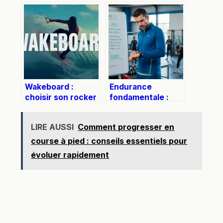
efficacement et
d’amour
sans se blesser
efficacement et
durablement
Wakeboard :
Endurance
choisir son rocker
fondamentale :
et son matériel
pourquoi choisir la
pour dompter
zone 2 plutôt que
LIRE AUSSI
Comment progresser en
chaque réception
la zone 3 pour
progresser ?
course à pied : conseils essentiels pour
évoluer rapidement