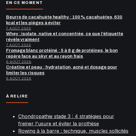
EN CE MOMENT
Beurre de cacahuète healthy : 100 % cacahuètes, 630
kcal et les pièges à éviter
7 AOÛT 2026
Whey : isolate, native et concentrée, ce que l’étiquette
révèle vraiment
7 AOÛT 2026
Fromage blanc protéiné : 5 à 8 g de protéines, le bon
repère face au skyr et au rayon frais
6 AOÛT 2026
Créatine et peau : hydratation, acné et dosage pour
limiter les risques
6 AOÛT 2026
À RELIRE
Chondropathie stade 3 : 4 stratégies pour
freiner l'usure et éviter la prothèse
Rowing à la barre : technique, muscles sollicités