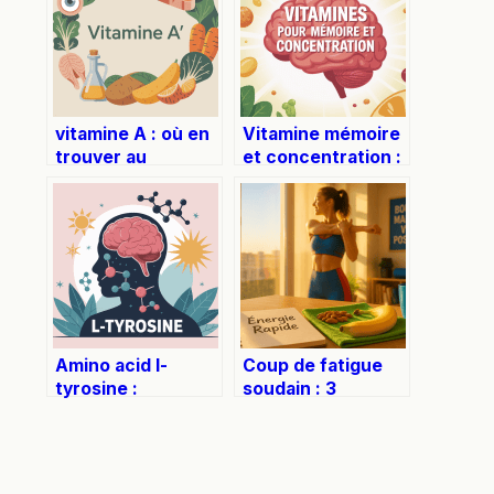
vitamine A : où en
Vitamine mémoire
trouver au
et concentration :
quotidien et
lesquelles choisir
comment bien la
pour être plus
couvrir
performant
Amino acid l-
Coup de fatigue
tyrosine :
soudain : 3
bienfaits, usages
réflexes naturels
et précautions à
pour retrouver
connaître
votre énergie en
20 minutes