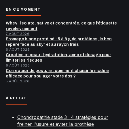
EN CE MOMENT
Whey : isolate, native et concentrée, ce que l’étiquette
révèle vraiment
7 AOÛT 2026
Fromage blanc protéiné : 5 à 8 g de protéines, le bon
repère face au skyr et au rayon frais
6 AOÛT 2026
Créatine et peau : hydratation, acné et dosage pour
limiter les risques
6 AOÛT 2026
Correcteur de posture : comment choisir le modèle
efficace pour soulager votre dos ?
5 AOÛT 2026
À RELIRE
Chondropathie stade 3 : 4 stratégies pour
freiner l'usure et éviter la prothèse