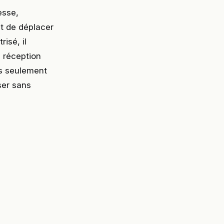
esse,
t de déplacer
isé, il
, réception
pas seulement
ser sans