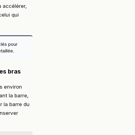
 accélérer,
elui qui
clés pour
aillée.
les bras
s environ
nt la barre,
r la barre du
onserver