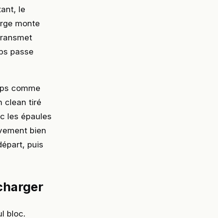
ant, le
harge monte
 transmet
rps passe
corps comme
 clean tiré
c les épaules
ouvement bien
départ, puis
charger
l bloc.