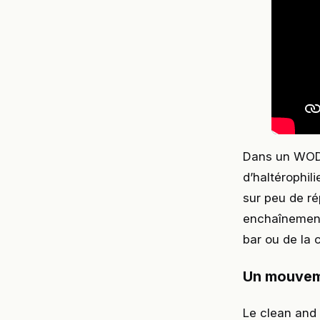
Dans un WOD,
d’haltérophil
sur peu de ré
enchaînement
bar ou de la 
Un mouveme
Le clean and j