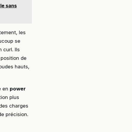
le sans
tement, les
aucoup se
curl. Ils
 position de
coudes hauts,
re en
power
ion plus
 des charges
e précision.