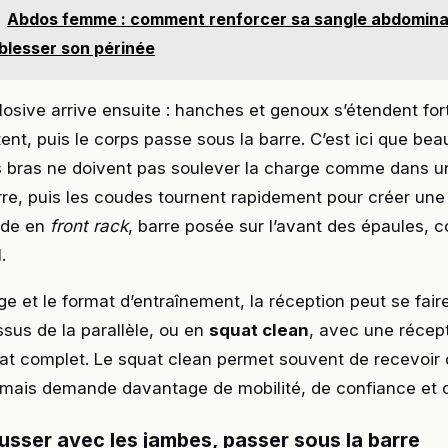
Abdos femme : comment renforcer sa sangle abdomina
 blesser son périnée
osive arrive ensuite : hanches et genoux s’étendent for
nt, puis le corps passe sous la barre. C’est ici que be
s bras ne doivent pas soulever la charge comme dans un 
rre, puis les coudes tournent rapidement pour créer une
lide en
front rack
, barre posée sur l’avant des épaules, 
.
ge et le format d’entraînement, la réception peut se fai
ssus de la parallèle, ou en
squat clean
, avec une récept
at complet. Le squat clean permet souvent de recevoir
 mais demande davantage de mobilité, de confiance et d
ousser avec les jambes, passer sous la barre