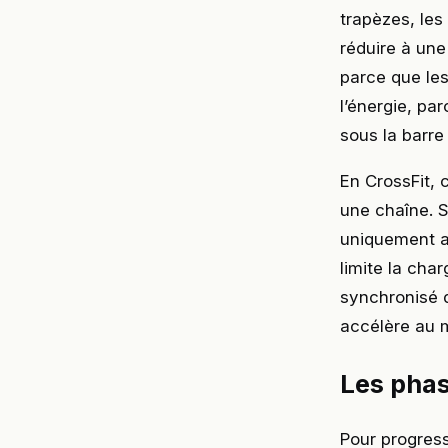
trapèzes, les
réduire à une
parce que les
l’énergie, pa
sous la barr
En CrossFit, 
une chaîne. 
uniquement av
limite la cha
synchronisé d
accélère au 
Les phas
Pour progress