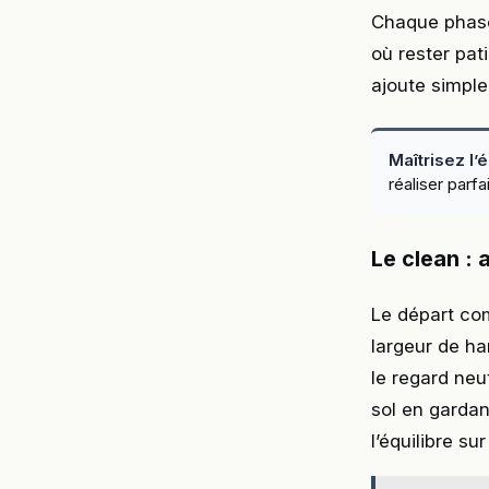
Chaque phase 
où rester pat
ajoute simple
Maîtrisez l’
réaliser parf
Le clean : 
Le départ com
largeur de ha
le regard neu
sol en garda
l’équilibre su