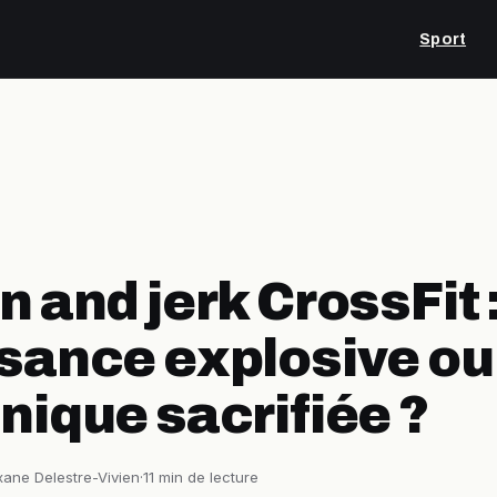
Sport
n and jerk CrossFit 
sance explosive ou
nique sacrifiée ?
ane Delestre-Vivien
·
11 min de lecture