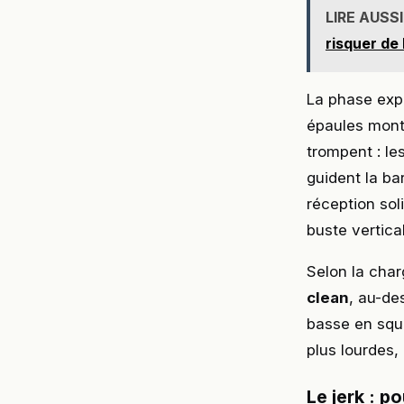
LIRE AUSSI
risquer de
La phase expl
épaules monte
trompent : le
guident la ba
réception so
buste vertical
Selon la char
clean
, au-de
basse en squ
plus lourdes,
Le jerk : p