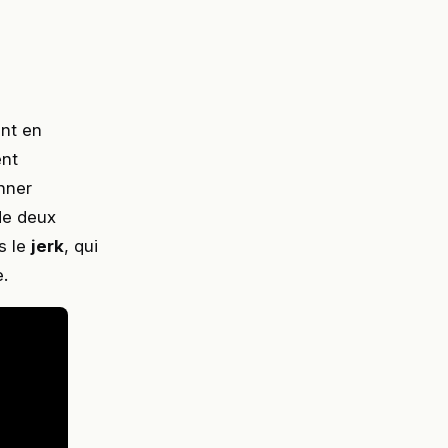
ent en
ent
nner
 de deux
s le
jerk
, qui
e.