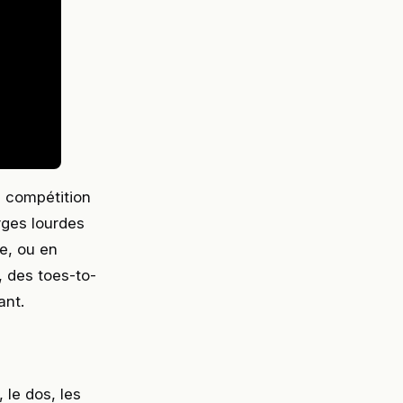
 compétition
rges lourdes
ce, ou en
 des toes-to-
ant.
 le dos, les