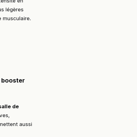
tensité en
us légères
e musculaire.
r booster
salle de
ves,
mettent aussi