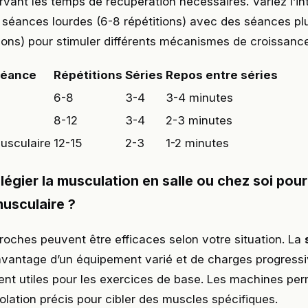
rvant les temps de récupération nécessaires. Variez l’in
 séances lourdes (6-8 répétitions) avec des séances pl
tions) pour stimuler différents mécanismes de croissanc
séance
Répétitions
Séries
Repos entre séries
6-8
3-4
3-4 minutes
8-12
3-4
2-3 minutes
usculaire
12-15
2-3
1-2 minutes
vilégier la musculation en salle ou chez soi pou
usculaire ?
oches peuvent être efficaces selon votre situation. La
’avantage d’un équipement varié et de charges progressi
ent utiles pour les exercices de base. Les machines per
isolation précis pour cibler des muscles spécifiques.