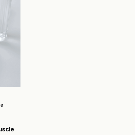
me
uscle