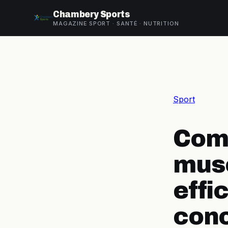
Chambery Sports
MAGAZINE SPORT · SANTÉ · NUTRITION
Sport
Com
musc
effi
conc