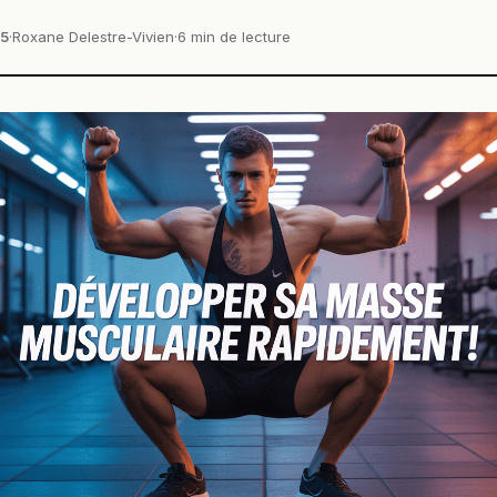
25
·
Roxane Delestre-Vivien
·
6 min de lecture