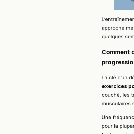
L’entraînemen
approche mét
quelques sem
Comment or
progressio
La clé d’un 
exercices po
couché, les t
musculaires s
Une fréquenc
pour la plupa