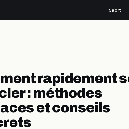
Sport
ment rapidement s
ler : méthodes
caces et conseils
rets