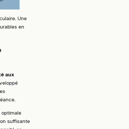
culaire. Une
durables en
e
té aux
éveloppé
pes
séance.
 optimale
ion suffisante