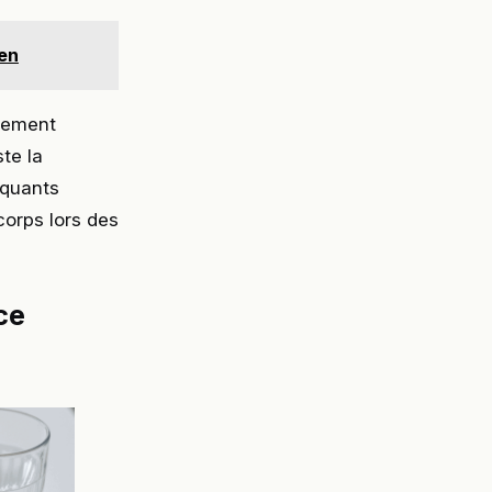
en
ipement
ste la
iquants
corps lors des
ce