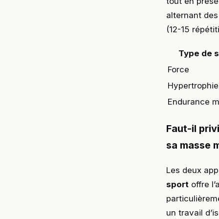
tout en prése
alternant des
(12-15 répéti
Type de 
Force
Hypertrophie
Endurance m
Faut-il pri
sa masse m
Les deux appr
sport
offre l
particulièrem
un travail d’