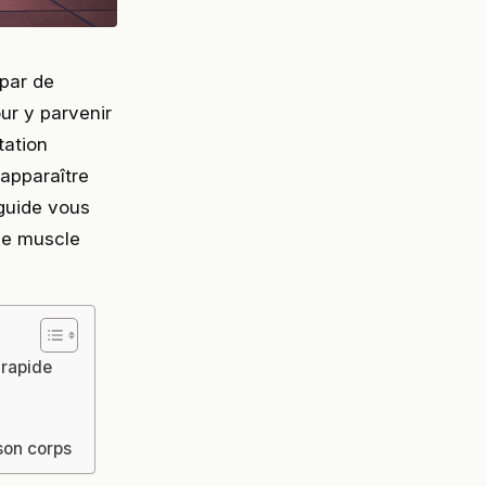
par de
ur y parvenir
tation
 apparaître
guide vous
 de muscle
 rapide
 son corps