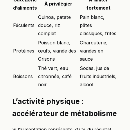
À privilégier
d’aliments
fortement
Quinoa, patate
Pain blanc,
Féculents
douce, riz
pâtes
complet
classiques, frites
Poisson blanc,
Charcuterie,
Protéines
œufs, viande des
viandes en
Grisons
sauce
Thé vert, eau
Sodas, jus de
Boissons
citronnée, café
fruits industriels,
noir
alcool
L’activité physique :
accélérateur de métabolisme
Si l’alimentation représente 70 % du résultat,