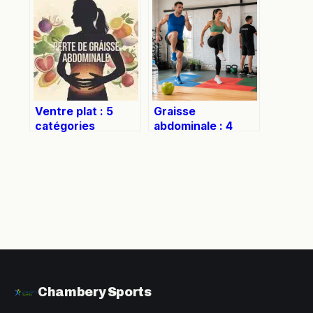
utile et vérités à
affiner sa taille
connaître
sans crunchs
Ventre plat : 5
Graisse
catégories
abdominale : 4
d’aliments à
leviers biologiques
supprimer pour
pour déstocker
stopper le
sans s’épuiser
stockage
abdominal
Chambery Sports